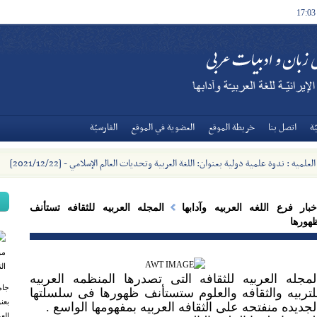
17:03
ة
اتصل بنا
خريطة الموقع
العضوية في الموقع
الفارسيّة
میه : ندوة علمية دولية بعنوان: اللغة العربية وتحديات العالم الإسلامي - [2021/12/22]
خبار فرع اللغه العربیه وآدابها
المجله العربیه للثقافه تستأنف
هورها
لمجله العربیه للثقافه التی تصدرها المنظمه العربیه
جام
لتربیه والثقافه والعلوم ستستأنف ظهورها فی سلسلتها
بعن
لجدیده منفتحه علی الثقافه العربیه بمفهومها الواسع .
العر