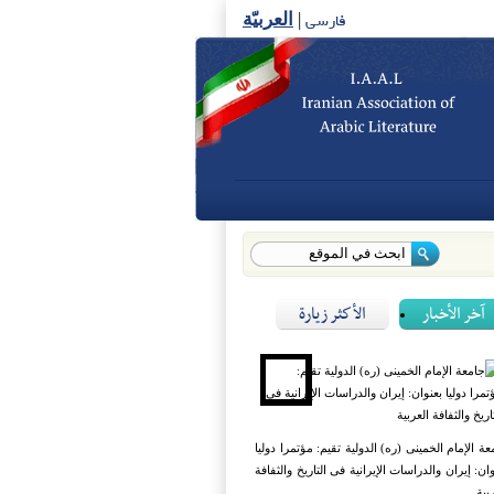
فارسی
|
العربیّة
آخر الأخبار
الأكثر زيارة
عة الإمام الخمینی (ره) الدولیة تقیم: مؤتمرا دولیا
وان: إیران والدراسات الإیرانیة فی التاریخ والثفافة
بیة