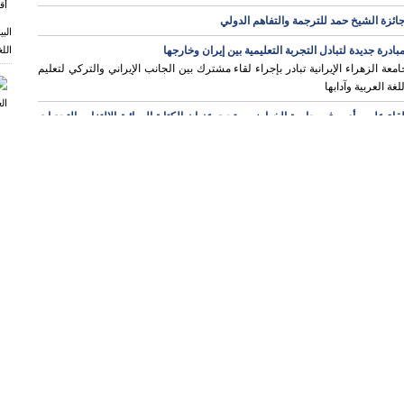
ائزة الشيخ حمد للترجمة والتفاهم الدولي
الب
بادرة جديدة لتبادل التجربة التعليمية بين إيران وخارجها
اللغ
امعة الزهراء الإيرانية تبادر بإجراء لقاء مشترك بين الجانب الإيراني والتركي لتعليم
للغة العربية وآدابها
قاء علمي أدبي في جامعة الخوارزمي تحت عنوان الكتابة الروائية الالتزام والتحديات
الم
لعصرية
وآد
يقام لقاء علمي أدبي في جامعة الخوارزمي الإيرانية تحت عنوان الكتابة الروائية
لالتزام والتحديات العصرية.
لجمعية الإيرانية لنقد الأدب العربي تقيم المدرسة الدولية للنقد الأدبي
لجمعية الإيرانية لنقد الأدب العربي تقيم المدرسة الدولية للنقد الأدبي في الصيف
الج
قامة أول اجتماع لاتحاد الجمعيات العلمية الطلابية للغة العربية وآدابها بجامعة تربية
ورش
درس في طهران
وطر
قيم أول اجتماع لاتحاد الجمعيات العلمية الطالبية للغة العربية وآدابها بجامعة تربية
مدرس في طهران طوال اليومين الأحد و الإثنين المتزامنين مع 15و 16 من شهر آذار
حضر فيه سعادة الدكتور برويني وسعادة الدكتورميرزائي.
رشة المنهج النفسي بين النقد القديم والجديد في جامعة الزهراء بطهران
الم
قرير ورشة ظاهرة العامیة العربیة وأثرها في الجانب التوظیفي والتعلیمي الدكتور
يقا
ر
سعود فكري