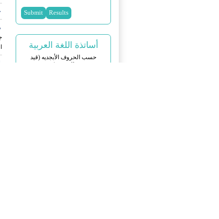
ج
م
ج
أساتذة اللغة العربية
ا
حسب الحروف الأبجدیه (قید
ل
التحدیث)
یرجی من الأساتذة الأفاضل إرسال
ا
آخر سیرتهم الذاتیة إلی
س
info
(AT)
arabiciran.ir
ا
دکتر محمد علی آذرشب
ا
دکتر قیس آل قیس
ا
دکتر مهرداد آقائی هشتجین
دکتر حسین ابویسانی
إ
دکتر احسان اسماعیلی طاهری
م
دکتر سجاد اسماعیلی
أ
دکتر بهنوش اصغری
دکتر جواد اصغری
و
دکتر محسن اکبری
دکتر علی افضلی
و
دکتر عباس اقبالی
ت
دکتر ابوالحسن امین مقدسی
مرحوم دکتر سید امیر محمود انوا
م