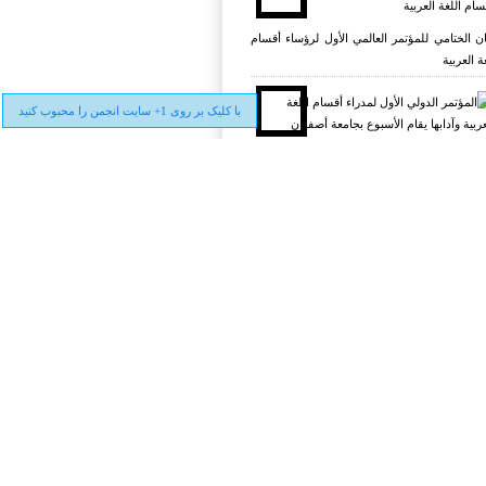
یان الختامي للمؤتمر العالمي الأول لرؤساء أقسام
ة العربية
با کلیک بر روی 1+ سایت انجمن را محبوب کنید
ؤتمر الدولي الأول لمدراء أقسام اللغة العربية
ابها يقام الأسبوع بجامعة أصفهان
معية العلمية الإيرانية للغة العربية وآدابها تقيم
ة علمية دوليّة في مجال الازدواجية اللغويّة
ق تدريسها
ؤتمر العالمي الأول لرؤساء أقسام اللغة العربية
م في جامعة أصفهان الإيرانية