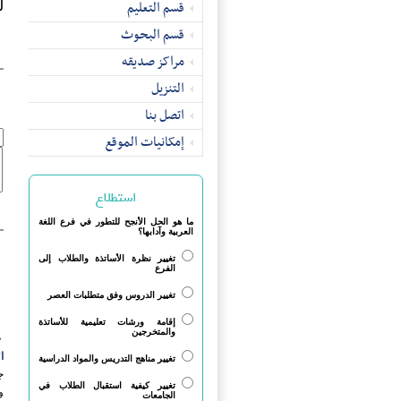
قسم التعلیم
ل
قسم البحوث
مراکز صدیقه
التنزیل
اتصل بنا
إمکانیات الموقع
استطلاع
ما هو الحل الأنجح للتطور في فرع اللغة
العربية وآدابها؟
تغيير نظرة الأساتذة والطلاب إلى
الفرع
تغيير الدروس وفق متطلبات العصر
إقامة ورشات تعليمية للأساتذة
والمتخرجين
ج
ا
تغيير مناهج التدريس والمواد الدراسية
ج
تغيير كيفية استقبال الطلاب في
و
الجامعات