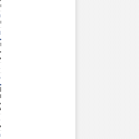
ا
ا
ا
إ
م
أ
و
و
ت
م
أ
ا
م
ق
و
و
ا