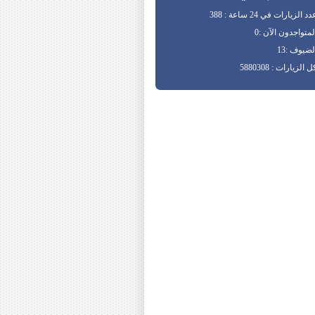
د الزيارات في 24 ساعة : 388
لمتواجدون الآن :0
لضيوف :13
ل الزيارات : 5880308