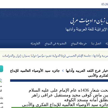
05:26
ة
اتصل بنا
خريطة الموقع
العضوية في الموقع
الفارسيّة
عربیه وآدابها : جامعة الإمام الخمینی (ره) الدولیة تقیم: مؤتمرا دولیا بعنوان: إیران والدراسات
ثفافة العربیة - [2023/11/12]
خبار فرع اللغه العربیه وآدابها
جائزه سید الأوصیاء العالمیه للإبداع
لفکری والأدبی
ت شعار 1436ه عام الإمام علی علیه السلام
ین ماض کوفی مجید ومستقبل عراقی زاهر
جام
طلق أمانه مسجد الکوفه
بعن
ائزه سید الأوصیاء العالمیه للإبداع الفکری والأدبی
العر