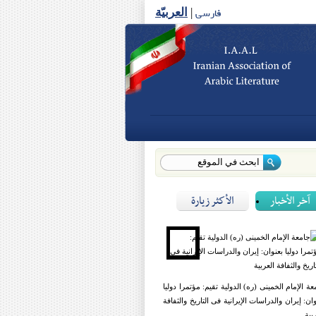
فارسی
|
العربیّة
آخر الأخبار
الأكثر زيارة
عة الإمام الخمینی (ره) الدولیة تقیم: مؤتمرا دولیا
وان: إیران والدراسات الإیرانیة فی التاریخ والثفافة
بیة