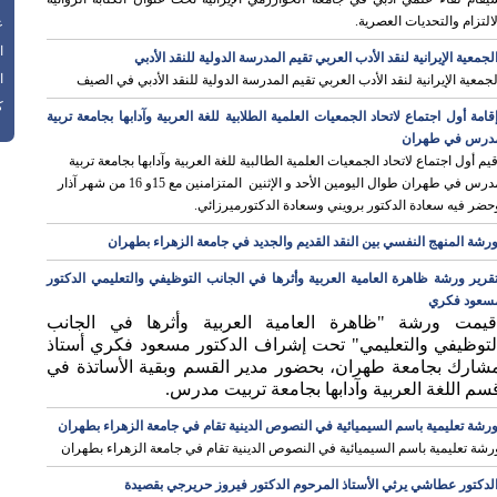
لالتزام والتحديات العصرية.
عد
ا
لجمعية الإيرانية لنقد الأدب العربي تقيم المدرسة الدولية للنقد الأدبي
ا
لجمعية الإيرانية لنقد الأدب العربي تقيم المدرسة الدولية للنقد الأدبي في الصيف
ك
قامة أول اجتماع لاتحاد الجمعيات العلمية الطلابية للغة العربية وآدابها بجامعة تربية
درس في طهران
قيم أول اجتماع لاتحاد الجمعيات العلمية الطالبية للغة العربية وآدابها بجامعة تربية
مدرس في طهران طوال اليومين الأحد و الإثنين المتزامنين مع 15و 16 من شهر آذار
حضر فيه سعادة الدكتور برويني وسعادة الدكتورميرزائي.
رشة المنهج النفسي بين النقد القديم والجديد في جامعة الزهراء بطهران
قرير ورشة ظاهرة العامیة العربیة وأثرها في الجانب التوظیفي والتعلیمي الدكتور
سعود فكري
قيمت ورشة "ظاهرة العامیة العربیة وأثرها في الجانب
لتوظیفي والتعلیمي" تحت إشراف الدكتور مسعود فكري أستاذ
شارك بجامعة طهران، بحضور مدير القسم وبقیة الأساتذة في
سم اللغة العربیة وآدابها بجامعة تربیت مدرس.
رشة تعليمية باسم السيميائية في النصوص الدينية تقام في جامعة الزهراء بطهران
رشة تعليمية باسم السيميائية في النصوص الدينية تقام في جامعة الزهراء بطهران
لدكتور عطاشي يرثي الأستاذ المرحوم الدكتور فيروز حريرجي بقصيدة