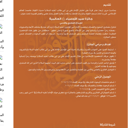
الب
اللغ
الم
وآد
الج
ورش
وطر
الم
يقا