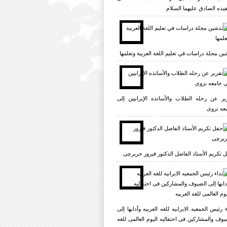
یده الصادق علیهما السلام
ين مجلة دراسات في تعليم اللغة العربية وتعلمها
یر عن رحله الطلاب والأساتذه الإیرانیین إلی
عه نزوی
 تکریم الأستاذ الفاضل الدکتور فیروز حریرچی
ء رئیس الجمعیه الایرانیه للغه العربیه وآدابها إلی
یوف والمشارکین فی احتفالیه الیوم العالمی للغه