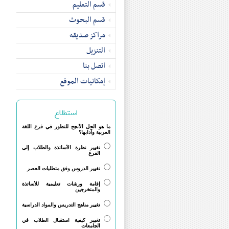
قسم التعلیم
قسم البحوث
مراکز صدیقه
التنزیل
اتصل بنا
إمکانیات الموقع
استطلاع
ما هو الحل الأنجح للتطور في فرع اللغة
العربية وآدابها؟
تغيير نظرة الأساتذة والطلاب إلى
الفرع
تغيير الدروس وفق متطلبات العصر
إقامة ورشات تعليمية للأساتذة
والمتخرجين
تغيير مناهج التدريس والمواد الدراسية
تغيير كيفية استقبال الطلاب في
الجامعات