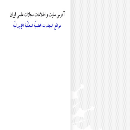
دکتر جواد اصغری
دکتر محسن اکبری
دکتر علی افضلی
دکتر عباس اقبالی
دکتر ابوالحسن امین مقدسی
مرحوم دکتر سید امیر محمود انوا
دکتر جمشید باقرزاده
دکتر خلیل پروینی
دکتر یدالله پشابادی
دکتر مریم جلائی
دکتر علی اصغر حبیبی
مرحوم دکتر فیروز حریرچی
دکتر عبدالله حسینی
دکتر محمود حیدری
دکتر أحمدرضا حیدریان شهری
دکتر محمد خاقانی
دکتر انسیه خزعلی
دکتر محمود خورسندی
دکتر محمد دزفولی
دکتر نجمه رجایی
دکتر رقیه رستم پور
دکتر امیرحسین رسول نیا
دکتر حجت رسولی