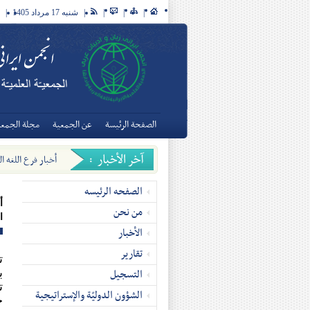
|
|
|
|
شنبه 17 مرداد 1405
|
الصفحة الرئيسة
عن الجمعية
مجلة الجمعيّ
أخبار فرع اللغه ال
الإیرانیة فی التاریخ وال
الصفحه الرئیسه
أ
من نحن
ا
الأخبار
تقاریر
تح
التسجیل
ب
ت
الشؤون الدوليّة والإستراتيجية
ج