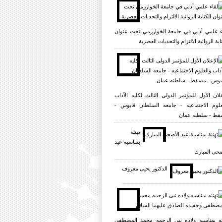
ء علمي أدبي في جامعة الخوارزمي تحت عنوان
ابة الروائية الالتزام والتحديات العصرية
علان الأول للمؤتمر الدولی الثالث لکلیه الآداب
علوم الاجتماعیه - جامعه السلطان قابوس -
ط - سلطنه عمان
تهنئة
بمناسبة عيد
ضحى المبارك
الدکتور یحیی معروف
ئه بمناسبه ولاده نبی الرحمه محمد المصطفی