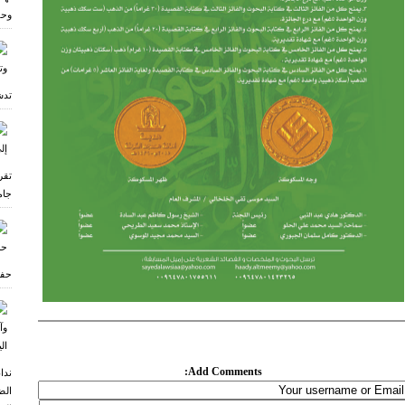
وحف
تدش
تقر
جام
حفل
Add Comments:
ندا
الض