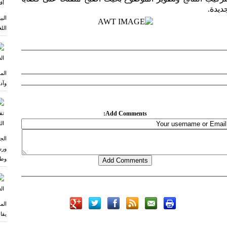
ديدة.
الب
اللغ
الم
وآد
Add Comments:
الج
ورش
وطر
الم
يقا