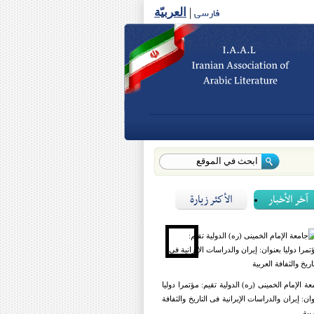
فارسی
|
العربیّة
آخر الأخبار
الأكثر زيارة
عة الإمام الخمینی (ره) الدولیة تقیم: مؤتمرا دولیا
وان: إیران والدراسات الإیرانیة فی التاریخ والثفافة
بیة