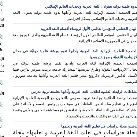
ر
دوة علمية دولية بعنوان: اللغة العربية وتحديات العالم الإسلامي
قيم الجمعية العلمية الإيرانية للغة العربية وآدابها ندوة علمية دولية بعنوان: اللغة
لعربية وتحديات العالم الإسلامي بشكل افتراضي.
لقا
الكت
لبیان الختامي للمؤتمر العالمي الأول لرؤساء أقسام اللغة العربية
لبیان الختامي للمؤتمر العالمي الأول لرؤساء أقسام اللغة العربية والذي أقيم بجامعة
صفهان في الجمهورية الإسلامية الإيرانية.
لجمعية العلمية الإيرانية للغة العربية وآدابها تقيم ورشة علمية دوليّة في مجال
لازدواجية اللغويّة وطرق تدريسها
الإ
لجمعية العلمية الإيرانية للغة العربية وآدابها تقيم ورشة علمية دوليّة في
وال
جال "الازدواجية اللغويّة وطرق تدريسها" بمشاركة جامعة تربيت مدرس يدرّس فيها
مسق
لأستاذ الدکتور فريدريك لاغرونج مدير قسم اللغة العربية وآدابها بجامعة سوربون
لفرنسية
شاطات الرابطة العلمية لطلاب اللغة العربية وآدابها بجامعة تربية مدرس
الأ
قدت الرابطة الطلابیة بجامعة تربیت مدرس بالتعاون مع الجمعیة العلمیة الإیرانیة
لعزم علی تنظیم سلسلة من اللقاءات في ضوء حرص رئیس القسم والأساتذة علی
شارکة الطلبة في النشاطات العلمیة والثقافیة ورفع مستواهم العلمي والأدبي وتنمیة
هاراتهم في القراءة والکتابة والتحدث والاستماع.
دشين مجلة دراسات في تعليم اللغة العربية وتعلمها
جلة «دراسات في تعلیم اللغة العربیة و تعلمها» مجلة
تهن