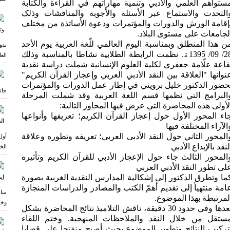
ستواهم العلمي والأدبي وتنمیة مهاراتهم في القراءة والکتابة
التحدث والاستماع عبر الأسئلة والأجوبة والمناقشات وذلک
إقامة الورش والدورات والمؤتمرات ودعوة الأساتذة من مختلف
لجامعات علی مستوی البلاد.
ن هذا المنطلق وبمناسبة اليوم العالمي للّغة العربیة یوم الأحد
ندو
28/ 09/ 1395ۿ. نظمت الرابطة الطلابیة نشاطا بالمناسبة وذلك
الع
قاعة علّامة جعفري لکلیة العلوم الإنسانیة شملت دراسة نقدية
نوانها "العلاقة بین النقد الأدبي العربي وإعجاز القرآن الکریم"
حضور الدکتور خلیل برویني في إطار عمل الدورات والمؤتمرات
جائ
البرامج التي نظمها قسم اللغة العربیة وقد شملت المرحلة
لأولى هذه المحاضرة التي عرض فيها المحاور التالية:
اء المحور الأول حول إعجاز القرآن الکریم؛ تعریفها وأنواعها
الآراء المختلفة فیها
المحور الثاني حول النقد الأدبی العربي؛ تعریفه وتطوره وعلاقة
أول
لنقد بالإبداع الأدبي
الخ
المحور الثالث جاء حول الإعجاز الأدبي للقرآن الکریم وتأثیره
لی تطور النقد الأدبي العربي
ما وتطرق الدکتور إلی إشکالیة المدارس النقدیة الغربیة بصورة
امة منتهیاً إلی تقدیم أهمّ الکتب والمصادر والدراسات المنجازة
مبا
لمرتبطة بهذا الموضوع.
وخا
بعدها وفي حدود 30 دقیقة، ناقش التلاميذ نتائج المحاضرة بشكل
ستقل من خلال النقد والملاحظات المنهجية. وختم اللقاء
تركيب النتائج وتطوير الموضوع بحيث أصبح منفتحا على قضايا