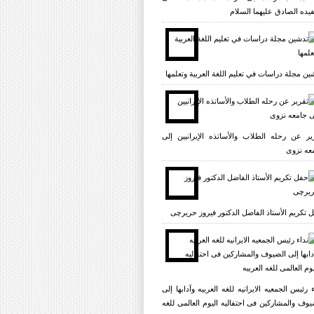
یده الصادق علیهما السلام
ين مجلة دراسات في تعليم اللغة العربية وتعلمها
یر عن رحله الطلاب والأساتذه الإیرانیین إلی
عه نزوی
 تکریم الأستاذ الفاضل الدکتور فیروز حریرچی
ء رئیس الجمعیه الایرانیه للغه العربیه وآدابها إلی
یوف والمشارکین فی احتفالیه الیوم العالمی للغه