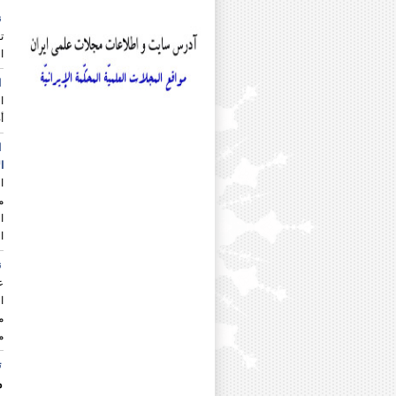
مرحوم دکتر سید امیر محمود انوا
ن
دکتر جمشید باقرزاده
ت
دکتر خلیل پروینی
ا
دکتر یدالله پشابادی
دکتر مریم جلائی
ا
دکتر علی اصغر حبیبی
ا
مرحوم دکتر فیروز حریرچی
أ
دکتر عبدالله حسینی
دکتر محمود حیدری
ا
دکتر أحمدرضا حیدریان شهری
ا
دکتر محمد خاقانی
ا
دکتر انسیه خزعلی
م
دکتر محمود خورسندی
ا
دکتر محمد دزفولی
ا
دکتر نجمه رجایی
دکتر رقیه رستم پور
ن
دکتر امیرحسین رسول نیا
ع
دکتر حجت رسولی
ا
دکتر غلامعباس رضایی
م
دکتر یدالله رفیعی
م
دکتر کبری روشنفکر
دکتر عیسی زارع درنیانی
ت
دکتر سید ابوالفضل سجادی
م
دکتر حسین سیدی