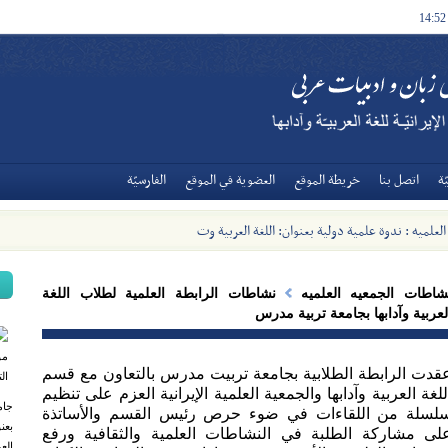
14:52
ة
اتصل بنا
خريطة الموقع
العضوية في الموقع
الفارسيّة
علمیه : ندوة علمية دولية بعنوان: اللغة العربية وتحديات العالم الإسلامي
شاطات الجمعیه العلمیه
نشاطات الرابطة العلمية لطلاب اللغة
لعربية وآدابها بجامعة تربية مدرس
قدت الرابطة الطلابیة بجامعة تربیت مدرس بالتعاون مع قسم
للغة العربیة وآدابها والجمعیة العلمیة الإیرانیة العزم علی تنظیم
جام
لسلة من اللقاءات في ضوء حرص رئیس القسم والأساتذة
بعن
لی مشارکة الطلبة في النشاطات العلمیة والثقافیة ورفع
العر