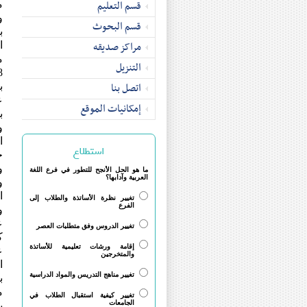
قسم التعلیم
م
و
قسم البحوث
ب
مراکز صدیقه
ا
م
التنزیل
اتصل بنا
ب
ع
إمکانیات الموقع
ب
و
ا
استطلاع
ج
و
ما هو الحل الأنجح للتطور في فرع اللغة
العربية وآدابها؟
و
ا
تغيير نظرة الأساتذة والطلاب إلى
الفرع
و
ع
تغيير الدروس وفق متطلبات العصر
ک
إقامة ورشات تعليمية للأساتذة
ع
والمتخرجين
ا
تغيير مناهج التدريس والمواد الدراسية
م
تغيير كيفية استقبال الطلاب في
الجامعات
ب