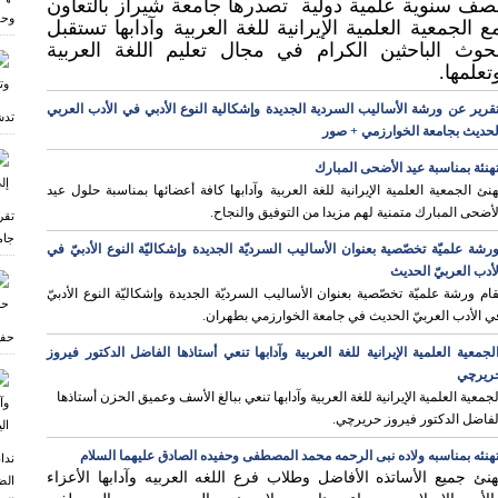
صف سنوية علمیة دولیة تصدرها جامعة شیراز بالتعاون
وحف
ع الجمعیة العلمیة الإیرانیة للغة العربیة وآدابها تستقبل
حوث الباحثين الكرام في مجال تعلیم اللغة العربیة
تعلمها.
قرير عن ورشة الأساليب السردية الجديدة وإشكالية النوع الأدبي في الأدب العربي
تدش
لحديث بجامعة الخوارزمي + صور
هنئة بمناسبة عيد الأضحى المبارك
هنئ الجمعية العلمية الإيرانية للغة العربية وآدابها كافة أعضائها بمناسبة حلول عيد
لأضحى المبارك متمنية لهم مزيدا من التوفيق والنجاح.
تقر
جام
رشة علميّة تخصّصية بعنوان الأساليب السرديّة الجديدة وإشكاليّة النوع الأدبيّ في
لأدب العربيّ الحديث
قام ورشة علميّة تخصّصية بعنوان الأساليب السرديّة الجديدة وإشكاليّة النوع الأدبيّ
ي الأدب العربيّ الحديث في جامعة الخوارزمي بطهران.
حفل
لجمعية العلمية الإيرانية للغة العربية وآدابها تنعي أستاذها الفاضل الدكتور فيروز
ريرچي
لجمعية العلمية الإيرانية للغة العربية وآدابها تنعي ببالغ الأسف وعميق الحزن أستاذها
ی
لفاضل الدكتور فيروز حريرچي.
هنئه بمناسبه ولاده نبی الرحمه محمد المصطفی وحفیده الصادق علیهما السلام
ندا
هنئ جمیع الأساتذه الأفاضل وطلاب فرع اللغه العربیه وآدابها الأعزاء
الض