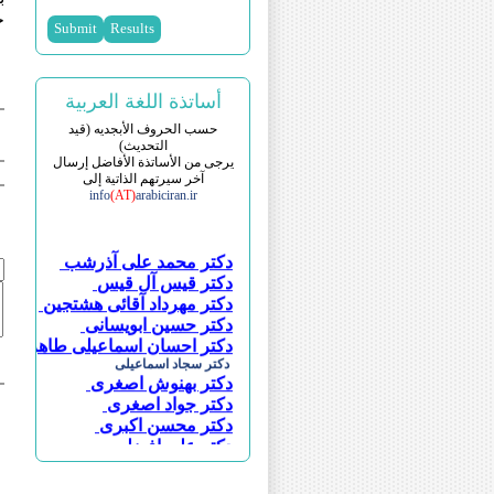
ج
أساتذة اللغة العربية
حسب الحروف الأبجدیه (قید
التحدیث)
یرجی من الأساتذة الأفاضل إرسال
آخر سیرتهم الذاتیة إلی
info
(AT)
arabiciran.ir
دکتر محمد علی آذرشب
دکتر قیس آل قیس
دکتر مهرداد آقائی هشتجین
دکتر حسین ابویسانی
دکتر احسان اسماعیلی طاهری
دکتر سجاد اسماعیلی
دکتر بهنوش اصغری
دکتر جواد اصغری
دکتر محسن اکبری
دکتر علی افضلی
دکتر عباس اقبالی
دکتر ابوالحسن امین مقدسی