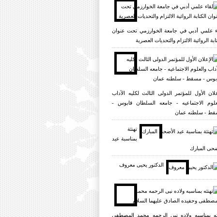
ء علمي أدبي في جامعة الخوارزمي تحت عنوان
ابة الروائية الالتزام والتحديات العصرية
علان الأول للمؤتمر الدولی الثالث لکلیه الآداب
علوم الاجتماعیه - جامعه السلطان قابوس -
ط - سلطنه عمان
تهنئة
بمناسبة عيد
ضحى المبارك
الدکتور یحیی معروف
ئه بمناسبه ولاده نبی الرحمه محمد المصطفی