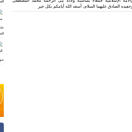
الأمه الإسلامیه جمعاء بمناسبه ولاده نبی الرحمه محمد المصطفی
العر
حفیده الصادق علیهما السلام، أسعد الله أیامکم بکل خیر
جام
الجا
ی
ندو