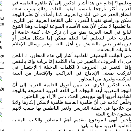
تعلیمها؟ إجابة عن هذا أشار الدكتور إلی أنّ ظاهرة العامیة في
لعربیة أكثر تأرجحا بالنسبة لبقیة اللغات وذلك بسبب سعة
لنطاق الجغرافي في البلدان العربیة. كما وأضاف أنّ تعلّم اللهجة
لقا
مكن ودراستها تفیدنا للّتعرف علی الثقافة العربیة عبر التاریخ.
الكت
ما تعلیمها لا یمكن لأنّ هذه الأقسام المنوعة للهجات وهذا التنوع
لبالغ في اللغة العربیة یمنع من أن نركز علی كلمة خاصة أو
سلوب خاص للتعلیم. أما التعلم ممكن إما بشكل مباشر أو
یرمباشر یعني بالتعایش مع أهل اللغة وعبر وسائل الإعلام
القنوات المختلفة.
وفي الجانب التوظیفی للعامیة أشار إلی هذه المحاور: 1. اللحن
الإ
في إداء الحروف 2.التغییر في بناء الكلمة إمّا بزیادة وإمّا بالنقص
وال
وإمّا التغییر في الحروف 3.الكلمات الدخیلة 4.الإختصار في
مسق
لتركیب بمعنی الإندماج في التراكیب والإقتصار من البنیة
لتركیبیة وغیرها من المحاور.
هب الدكتور فكري بعد تبیین أصول العامیة العربیة إلی أنّ
الأ
للهجة المغربیة أبعد اللهجات إلی اللّغة العربیة الفصیحة واللهجة
لشامیة أقربها إلیها مع بعض الخلاف في الآراء بین الباحثین.
خلّص كلامه في أنّ ظاهرة العامیة ظاهرة لایمكن إنكارها ولابدّ
ی
ن علاجها في عملیة التدریس ولغیر الناطقین بها صعب لأنهم
عیشون خارج البیئة.
أخیراً أنهی الموضوع بتقدیم أهمّ المصادر والكتب المعنیة
العامیة العربیة منها ما یلي:
تهن