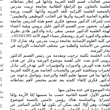
من فعاليات قسم اللغة العربیة وآدابها في إطار نشاطاته
لعلمیة بالتعاون مع الرابطة الطلابیة بجامعة تربیت مدرس
الجمعيه العلميه الإيرانيه للّغه العربيه وآدابها، أقيمت ورشة
ظاهرة العامیة العربیة وأثرها في الجانب التوظیفي والتعلیمي"
حت إشراف الدكتور مسعود فكري عضو هیئة التدریس بجامعة
ندو
هران، بحضور مدير القسم الدكتور خلیل برویني وبقیة أعضاء
الع
لهیئة العلمیة الدكتور عیسی متقی زاده والدكتور هادي نظري
منظم والدكتورة كبری روشنفكر مساء اليوم الأحد 05/10/1395ۿ.
ي كلية العلوم الإنسانیة بجامعة تربیت مدرس
.
وقد شارك 150
جائ
خص من الأساتذة والطلبة من مختلف الجامعات الإیرانیة في
نجاز الورشة.
دأت الجلسة ب
ك
لمة ترحیب ومقدمة
من رئیس القسم الدكتور
روینی اﻟذي ﺷدد ﻋﻟﯽ أهمیة ﻣوﺿوع اﻟورشة وعبّر عن هدف
قامة هذه الورش والدورات والمؤتمرات التي تهدف إلى تبادل
أول
لخبرات ومناقشة الفرص والتحديات الخاصة بفرع اللّغة العربیة
الخ
آدابها بما في ضمنها تعلیم اللغة والترجمة. وتواصل بدعوته من
لدكتور فكري لإلقاء كلمته بعد تقدیم مختصر لأهم نشاطاته
لعلمیة.
اء الموضوع في عدة محاور منها:
مبا
لمحور الأول: قضیة العامیة حسب ما نسمیها إمّا الأزمة وإمّا
وخا
لصراع؛ وبالمناسبة هناك رؤیتین عامتین بالنسبة لموضوع
للهجات وهي أوّلا: كیف یمكن أن یكون لها التأثیر المباشر عن
ر
للغة؟ وثانیا: أزمة اللهجات بالنسبة إلی اللغة العربیة. من هذا