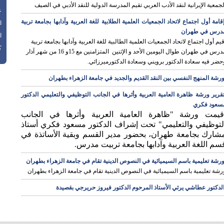
لجمعية الإيرانية لنقد الأدب العربي تقيم المدرسة الدولية للنقد الأدبي في الصيف
عد
قامة أول اجتماع لاتحاد الجمعيات العلمية الطلابية للغة العربية وآدابها بجامعة تربية
ا
درس في طهران
ا
قيم أول اجتماع لاتحاد الجمعيات العلمية الطالبية للغة العربية وآدابها بجامعة تربية
ك
مدرس في طهران طوال اليومين الأحد و الإثنين المتزامنين مع 15و 16 من شهر آذار
حضر فيه سعادة الدكتور برويني وسعادة الدكتورميرزائي.
رشة المنهج النفسي بين النقد القديم والجديد في جامعة الزهراء بطهران
قرير ورشة ظاهرة العامیة العربیة وأثرها في الجانب التوظیفي والتعلیمي الدكتور
سعود فكري
قيمت ورشة "ظاهرة العامیة العربیة وأثرها في الجانب
لتوظیفي والتعلیمي" تحت إشراف الدكتور مسعود فكري أستاذ
شارك بجامعة طهران، بحضور مدير القسم وبقیة الأساتذة في
سم اللغة العربیة وآدابها بجامعة تربیت مدرس.
رشة تعليمية باسم السيميائية في النصوص الدينية تقام في جامعة الزهراء بطهران
رشة تعليمية باسم السيميائية في النصوص الدينية تقام في جامعة الزهراء بطهران
لدكتور عطاشي يرثي الأستاذ المرحوم الدكتور فيروز حريرجي بقصيدة