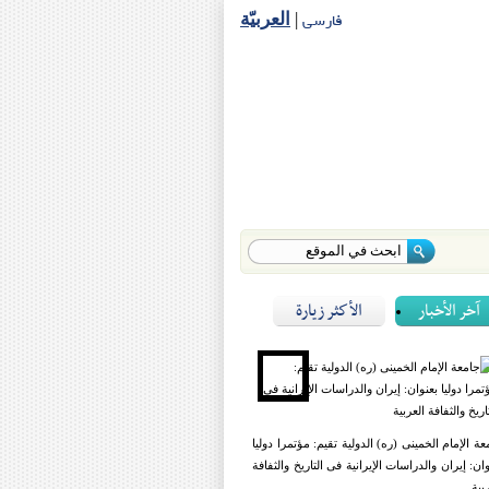
فارسی
|
العربیّة
آخر الأخبار
الأكثر زيارة
عة الإمام الخمینی (ره) الدولیة تقیم: مؤتمرا دولیا
وان: إیران والدراسات الإیرانیة فی التاریخ والثفافة
بیة