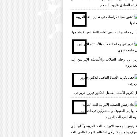
یده الصادق علیهما السلام
ين مجلة دراسات في تعليم اللغة العربية وتعلمها
یر عن رحله الطلاب والأساتذه الإیرانیین إلی
عه نزوی
 تکریم الأستاذ الفاضل الدکتور فیروز حریرچی
ء رئیس الجمعیه الایرانیه للغه العربیه وآدابها إلی
یوف والمشارکین فی احتفالیه الیوم العالمی للغه