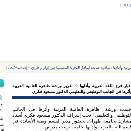
16:03
|
ة
اتصل بنا
خريطة الموقع
العضوية في الموقع
الفارسيّة
خبار فرع اللغه العربیه وآدابها
تقرير ورشة ظاهرة العامیة العربیة
أثرها في الجانب التوظیفي والتعلیمي الدكتور مسعود فكري
قيمت ورشة "ظاهرة العامیة العربیة وأثرها في الجانب
لتوظیفي والتعلیمي" تحت إشراف الدكتور مسعود فكري أستاذ
جام
شارك بجامعة طهران، بحضور مدير القسم وبقیة الأساتذة في
بعن
سم اللغة العربیة وآدابها بجامعة تربیت مدرس.
العر