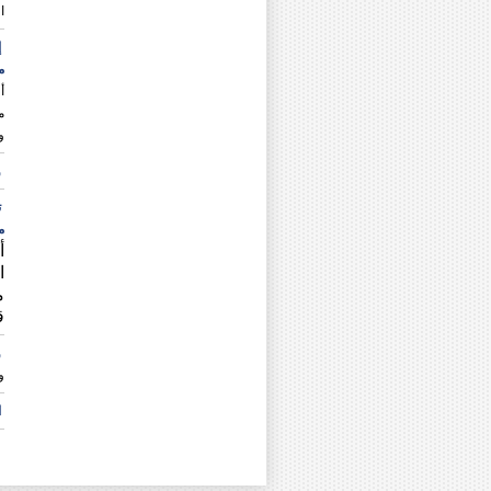
ا
إ
م
أ
و
و
ت
م
أ
ا
م
ق
و
و
ا