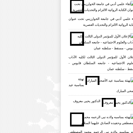
ء علمي أدبي في جامعة الخوارزمي تحت عنوان
ابة الروائية الالتزام والتحديات العصرية
علان الأول للمؤتمر الدولی الثالث لکلیه الآداب
علوم الاجتماعیه - جامعه السلطان قابوس -
ط - سلطنه عمان
تهنئة
بمناسبة عيد
ضحى المبارك
الدکتور یحیی معروف
ئه بمناسبه ولاده نبی الرحمه محمد المصطفی