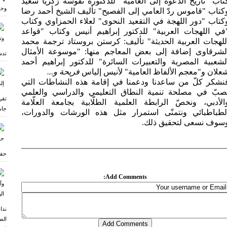
تاب "تاریخ الدعوة إلی العامیة" للدكتورة نفوسة زكريا سعيد
وحف
كتاب "قاموس ردّ العامي إلى الفصيح" تأليف الشيخ أحمد رضا
كتاب "دور اللهجة في التقعید النحوی" لعلاء الحمزاوي وكتاب
في اللهجات العربیة" للدكتور إبراهیم أنیس وكتاب "قواعد
للهجات العربیة الحدیثة" تألیف: كرستن بروستاد ترجمة محمد
لشرقاوی إضافة إلی بعض المعاجم منها: "موسوعة الأمثال
تدش
لشعبية المصرية والتعبيرات السائرة" للدكتور إبراهیم أحمد
ی
علان و"معجم الألفاظ العامیة" لأنيس إلياس
فريحة و...
نشكر كلّ من ساعدنا ودعمنا في إقامة هذه النشاطات التي
صبّ في مصلحة تنمیة النطاق التعلیمي والدراسي والعلمي
تقر
الأدبي، ونخصّ الرابطة العلمية الطلّابیة بجامعة العلّامة
جام
لطباطبائي ونتمنّى استمرار مثل هذه الورشات والدورات،
سوف نسعى لتحقيق ذلك.
حفل
Add Comments:
ندا
الض