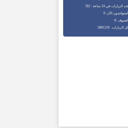
د الزيارات في 24 ساعة : 582
لمتواجدون الآن :0
لضيوف :8
ل الزيارات : 5881218