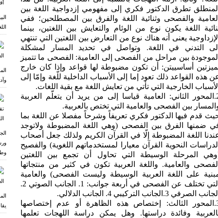
لمنطلق تطرق الدكتور فكري إلی مفهومي إزدواجیة اللغة بین
لعامیة والفصحی وثنائیة اللغة والفرق بین المصطلحین؛ ففي
الب
نائیة اللغة یكون نوع من الوئام والتعایش بین اللغتین، بینما
اللغ
لإزداوجیة یعنی أنه هناك نوع من التعارض بین اللغتین التي تنتهي
لی التدني في اللغة. وتواصل في تحدید المسار لمشكلة
لموجودة بین مراحل من الفصحی إلی العامیة: الفصحی ما تتمیز
میزتین أساسییتن: أن تكون مضبوطة لها قواعد وإذا كان خارج
الم
ن هذه القواعد ذلك تعود إما إلی الأسباب الداخلیة للّغة وإمّا إلی
وآد
لأسباب الخارجیة التي تأتي من تعایش اللغة مع بقیة اللغات.
2.المحور الثاني: العامیة قیاسا إلی من یرید أن یتعلّم العربیة
المسار بین الفصحی والعامیة التي تختص بالعربیة.
يث قدم فيها الدكتور فكري تعريفاً وشرحاً مفصلا عن اللغة بما
ي ضمنها الفرق بین الفصحی (وهي اللغة المضبوطة ولاتوجد
الج
ندنا اللغة المضبوطة إلّا في القرآن الكریم ولذلك جعل أصحاب
ورش
لدراسات النحویة القرآن معیارا لمستخدماتهم اللغویة) والفصیح
وطر
وهي المرحلة الوسیطة التي تحاول أن تجمع بین اللغتین
لفصحی والعامیة. واللغة العربیة تكون في كثیر من منتجاتها
بنیة علی اللغة العربیة الوسیطة ولیست الفصحی) والعامیة
التي تختلف عن الفصحی في أربعة جوانب: 1. الجانب الصوتي 2.
جانب الصرفي 3.الجانب التركیبي 4. الجانب الدلالي.
الم
3.المحور الثالث: إختصاص هذه الظاهرة أو عدم إختصاصها
يقا
العربیة وفائدة دراستها. وهل یمكن دراسة اللهجات تعلمها