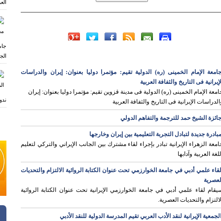
العر
جام
الجا
امعة الإمام الخمینی (ره) الدولیة تقیم: مؤتمرا دولیا بعنوان: إیران والدراسات
لإیرانیة فی التاریخ والثفافة العربیة
امعة الإمام الخمینی (ره) الدولیة فی مدینة قزوین تقیم: مؤتمرا دولیا بعنوان: إیران
ندو
الدراسات الإیرانیة فی التاریخ والثفافة العربیة
ائزة الشيخ حمد للترجمة والتفاهم الدولي
بادرة جديدة لتبادل التجربة التعليمية بين إيران وخارجها
امعة الزهراء الإيرانية تبادر بإجراء لقاء مشترك بين الجانب الإيراني والتركي لتعليم
للغة العربية وآدابها
قاء علمي أدبي في جامعة الخوارزمي تحت عنوان الكتابة الروائية الالتزام والتحديات
لعصرية
يقام لقاء علمي أدبي في جامعة الخوارزمي الإيرانية تحت عنوان الكتابة الروائية
لالتزام والتحديات العصرية.
لجمعية الإيرانية لنقد الأدب العربي تقيم المدرسة الدولية للنقد الأدبي