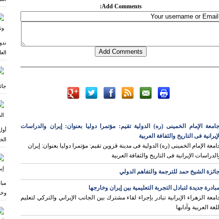
Add Comments:
ندو
الع
جائ
امعة الإمام الخمینی (ره) الدولیة تقیم: مؤتمرا دولیا بعنوان: إیران والدراسات
أول
لإیرانیة فی التاریخ والثفافة العربیة
الخ
امعة الإمام الخمینی (ره) الدولیة فی مدینة قزوین تقیم: مؤتمرا دولیا بعنوان: إیران
الدراسات الإیرانیة فی التاریخ والثفافة العربیة
ائزة الشيخ حمد للترجمة والتفاهم الدولي
مبا
بادرة جديدة لتبادل التجربة التعليمية بين إيران وخارجها
وخا
امعة الزهراء الإيرانية تبادر بإجراء لقاء مشترك بين الجانب الإيراني والتركي لتعليم
للغة العربية وآدابها