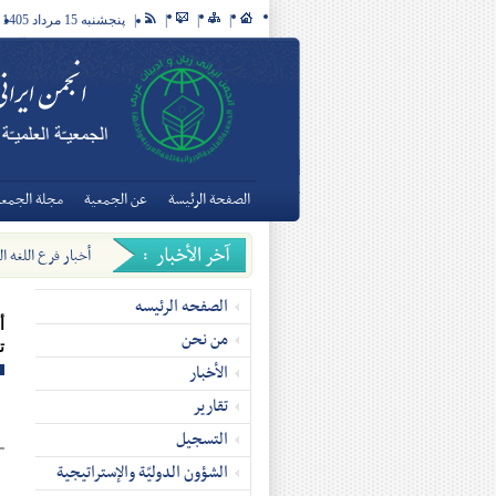
|
|
|
|
پنجشنبه 15 مرداد 1405
الصفحة الرئيسة
عن الجمعية
مجلة الجمعيّ
أخبار فرع اللغه ال
الإیرانیة فی التاریخ وال
الصفحه الرئیسه
أ
من نحن
ت
الأخبار
تقاریر
التسجیل
الشؤون الدوليّة والإستراتيجية