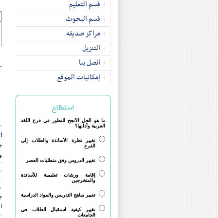
قسم التعلیم
قسم البحوث
مراکز صدیقه
التنزیل
اتصل بنا
إمکانیات الموقع
استطلاع
ما هو الحل الأنجح للتطور في فرع اللغة
ج
العربية وآدابها؟
ا
تغيير نظرة الأساتذة والطلاب إلى
ج
الفرع
و
تغيير الدروس وفق متطلبات العصر
ج
إقامة ورشات تعليمية للأساتذة
والمتخرجين
م
تغيير مناهج التدريس والمواد الدراسية
ج
ا
تغيير كيفية استقبال الطلاب في
الجامعات