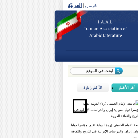
فارسی
|
العربیّة
آخر الأخبار
الأكثر زيارة
عة الإمام الخمینی (ره) الدولیة تقیم: مؤتمرا دولیا
وان: إیران والدراسات الإیرانیة فی التاریخ والثفافة
بیة