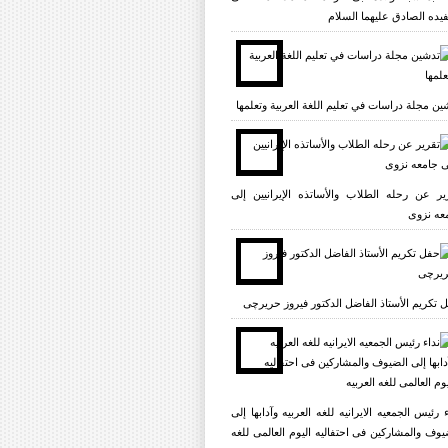
یده الصادق علیهما السلام
ين مجلة دراسات في تعليم اللغة العربية وتعلمها
یر عن رحله الطلاب والأساتذه الإیرانیین إلی
عه نزوی
 تکریم الأستاذ الفاضل الدکتور فیروز حریرچی
ء رئیس الجمعیه الایرانیه للغه العربیه وآدابها إلی
یوف والمشارکین فی احتفالیه الیوم العالمی للغه