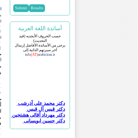
ل
ا
س
ا
أساتذة اللغة العربية
ا
حسب الحروف الأبجدیه (قید
ا
التحدیث)
یرجی من الأساتذة الأفاضل إرسال
إ
آخر سیرتهم الذاتیة إلی
م
info
(AT)
arabiciran.ir
أ
و
و
ت
م
دکتر محمد علی آذرشب
أ
دکتر قیس آل قیس
ا
دکتر مهرداد آقائی هشتجین
م
دکتر حسین ابویسانی
ق
دکتر احسان اسماعیلی طاهری
دکتر سجاد اسماعیلی
و
دکتر بهنوش اصغری