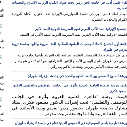
قاء علمي أدبي في جامعة الخوارزمي تحت عنوان الكتابة الروائية الالتزام والتحديات
لعصرية
الب
يقام لقاء علمي أدبي في جامعة الخوارزمي الإيرانية تحت عنوان الكتابة الروائية
اللغ
لالتزام والتحديات العصرية.
لجمعية الإيرانية لنقد الأدب العربي تقيم المدرسة الدولية للنقد الأدبي
لجمعية الإيرانية لنقد الأدب العربي تقيم المدرسة الدولية للنقد الأدبي في الصيف
الم
قامة أول اجتماع لاتحاد الجمعيات العلمية الطلابية للغة العربية وآدابها بجامعة تربية
وآد
درس في طهران
قيم أول اجتماع لاتحاد الجمعيات العلمية الطالبية للغة العربية وآدابها بجامعة تربية
مدرس في طهران طوال اليومين الأحد و الإثنين المتزامنين مع 15و 16 من شهر آذار
حضر فيه سعادة الدكتور برويني وسعادة الدكتورميرزائي.
رشة المنهج النفسي بين النقد القديم والجديد في جامعة الزهراء بطهران
الج
ورش
قرير ورشة ظاهرة العامیة العربیة وأثرها في الجانب التوظیفي والتعلیمي الدكتور
وطر
سعود فكري
قيمت ورشة "ظاهرة العامیة العربیة وأثرها في الجانب
لتوظیفي والتعلیمي" تحت إشراف الدكتور مسعود فكري أستاذ
شارك بجامعة طهران، بحضور مدير القسم وبقیة الأساتذة في
سم اللغة العربیة وآدابها بجامعة تربیت مدرس.
الم
يقا
رشة تعليمية باسم السيميائية في النصوص الدينية تقام في جامعة الزهراء بطهران