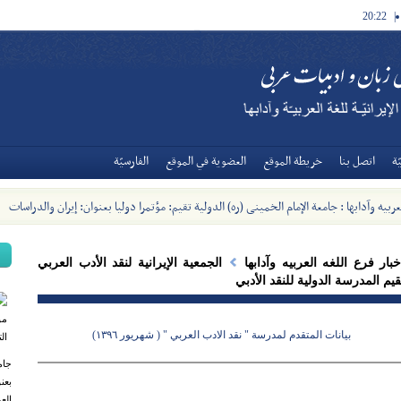
20:22
|
ة
اتصل بنا
خريطة الموقع
العضوية في الموقع
الفارسيّة
عربیه وآدابها : جامعة الإمام الخمینی (ره) الدولیة تقیم: مؤتمرا دولیا بعنوان: إیران والدراسات
ثفافة العربیة - [2023/11/12]
خبار فرع اللغه العربیه وآدابها
الجمعية الإيرانية لنقد الأدب العربي
قيم المدرسة الدولية للنقد الأدبي
بيانات المتقدم لمدرسة " نقد الادب العربي " ( شهريور ١٣٩٦)
جام
بعن
العر