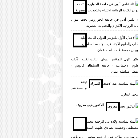
ء علمي أدبي في جامعة الخوارزمي تحت عنوان
ابة الروائية الالتزام والتحديات العصرية
علان الأول للمؤتمر الدولی الثالث لکلیه الآداب
علوم الاجتماعیه - جامعه السلطان قابوس -
ط - سلطنه عمان
تهنئة
بمناسبة عيد
ضحى المبارك
الدکتور یحیی معروف
ئه بمناسبه ولاده نبی الرحمه محمد المصطفی