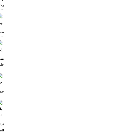
وحف
تدش
تقر
جام
حفل
ندا
الض