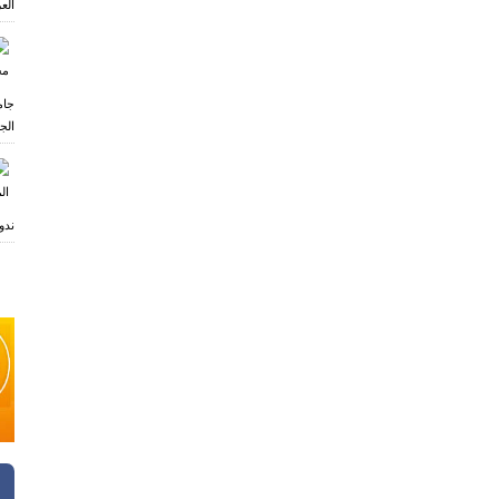
العر
ی
جام
الجا
ندو
ی