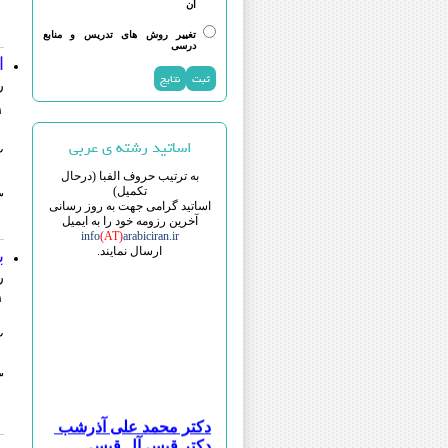
آن
تغییر روش های تدریس و منابع
درسی
ا
ر
۱
اساتید رشته ی عربی
۲
به ترتیب حروف الفبا (درحال
تکمیل)
۳
اساتید گرامی جهت به روز رسانی
آخرین رزومه خود را به ایمیل
info
(AT)
arabiciran.ir
ارسال نمایند.
ب
ر
۱
۲
۳
دکتر محمد علی آذرشب
دکتر قیس آل قیس