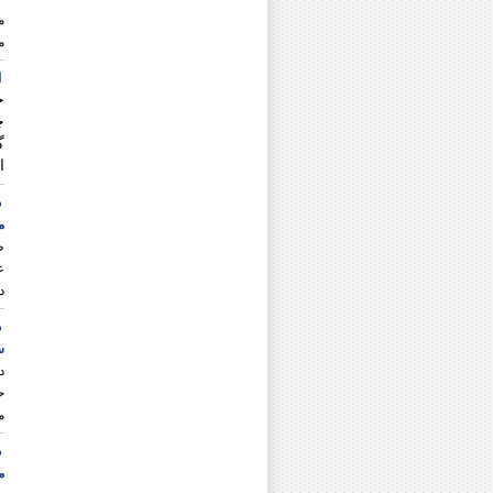
دکتر علی نجفی ایوکی
م
دکتر على نظری
دکتر هادی نظری منظم
م
دکتر فاروق نعمتی
ا
دکتر معصومه نعمتی قزوینی
ج
مرحوم دکتر محمد نگارش
دکتر علی اکبر نورسیده
گ
دکتر شهریار نیازی
ا
د
م
ط
ع
د
د
س
د
ح
م
د
م