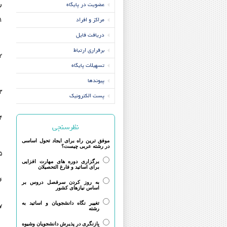
عضویت در پایگاه
ر
مراکز و افراد
۱
دریافت فایل
برقراری ارتباط
۲
تسهیلات پایگاه
پیوندها
۳
پست الکترونیک
۴
نظرسنجی
موفق ترین راه برای ایجاد تحول اساسی
در رشته عربی چیست؟
۵
برگزاری دوره های مهارت افزایی
برای اساتید و فارغ التحصیلان
۶
به روز کردن سرفصل دروس بر
اساس نیازهای کشور
تغییر نگاه دانشجویان و اساتید به
۷
رشته
بازنگری در پذیرش دانشجویان وشیوه