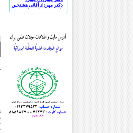
دکتر مهرداد آقائی هشتجین
دکتر حسین ابویسانی
دکتر علی اکبر احمدی چناری
دکتر احسان اسماعیلی طاهری
دکتر سجاد اسماعیلی
دکتر علی اسودی
دکتر بهنوش اصغری
دکتر جواد اصغری
دکتر محمد جعفر اصغری
دکتر علی افضلی
دکتر عباس اقبالی
دکتر ابوالحسن امین مقدسی
مرحوم دکتر سید امیر محمود انوا
دکتر امید ایزانلو
دکتر جمشید باقرزاده
دکتر رسول بلاوی
دکتر خلیل پروینی
دکتر یدالله پشابادی
دکتر هدایت الله تقی زاده
د
دکتر محمدحسن تقیه
ت
دکتر مریم جلائی
ب
دکتر علی اصغر حبیبی
ع
مرحوم دکتر فیروز حریرچی
ع
دکتر عبدالله حسینی