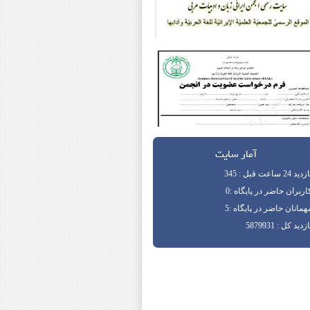
آمار سایت
دید 24 ساعت قبل : 345
اربران حاضر در پایگاه :0
همانان حاضر در پایگاه :5
زدید کل : 5879931