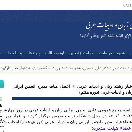
07:11
عضويت در سايت
حمايت از انجمن
آرشيو مطالب
پیوندها
ارتباط با ما
نق
و ادبیات عربی : دکتر علی ضیغمی، عضو هیئت علمی دانشگاه سمنان، به عنوان دبیر کارگروه
ات عربی وزارت منصوب شد - [1405/5/8]
خبار رشته زبان و ادبیات عربی
اعضاء هيات مديره انجمن ایرانی
بان و ادبیات عربی (دوره‌ هفتم)
لسه مجمع عمومی عادی انجمن ایرانی زبان و ادبیات عربی در روز چهارشنبه
۱۵/ ۰۴ /۱۴۰۱ در محل دانشگاه تربیت مدرس برگزار گردید و افراد زیر ب
دکت
عضاء هیات مدیره انجمن ایرانی زبان و ادبیات عربی (دوره‌ی هفتم) انتخاب شدند
سمن
عضاء هیئت مدیره: