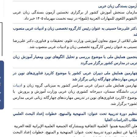
زمون بسندگی زبان عربی
ازمان سنجش آموزش کشور از برگزاری نخستین آزمون بسندگی زبان عربی
التقویم اللغوی للمهارات العربیة (تلمع)» در نیمه نخست مهرماه ۱۴۰۵ خبر داد.
کتر علی‌رضا حسینی به عنوان رئیس کارگروه تخصصی زبان و ادبیات عربی منصوب
د
ی ابلاغی از سوی معاون آموزشی وزارت علوم، تحقیقات و فناوری، دکتر علی‌رضا
سینی به عنوان رئیس کارگروه تخصصی زبان و ادبیات عربی منصوب شد.
نجمین همایش ملی با موضوع بررسی و تحلیل الگوهای نوین ومعیار آموزش زبان
ربی در مدارس کشور برگزار می‌گردد
هارمین همایش ملی دبیران عربی کشور با موضوع کاربرد فناوری‌های نوین در
باز
دریس مهارت‌های چهارگانه زبانی برگزار شد
ک
هارمین همایش ملی دبیران عربی سراسر کشور به میزبانی گروه زبان و
ادبیات
ربی
دانشگاه سمنان، دبیرخانه کشوری زبان عربی وزارت آموزش و پرورش با
م
وضوع «کاربرد فناوری‌های نوین در تدریس مهارت‌های چهارگانه زبانی عربی مدارس
با
شور» برگزار شد.
نظيم دورة تدریبیة تحت عنوان: المنهجیة والمنهج، خطوات إعداد البحث العلمي
طلاب الدراسات العليا
علن أکادیمیة همنوا العلمية الثقافية وبمشاركة الجمعية العلمية الإيرانية للغة العربية
آدابها عن تنظيم دورة تدریبیة تحت عنوان: المنهجیة و المنهج، خطوات إعداد البحث