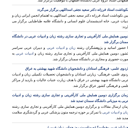
صفهانی استاد گروه عربی دانشگاه اصفهان با موفقیت برگزار شد.
کوداشت استاد فرزانه دکتر سعید نجفی اسداللهی برگزار می‌گردد
یین نکوداشت استاد فرزانه دکتر سعید نجفی اسداللهی به اهتمام انجمن ایرانی زبان و
دبیات عربی، خانه اندیشمندان علوم انسانی و دانشگاه علامه طباطبایی برگزار می
ردد:
ی
ومین همایش ملی کارآفرینی و تجاری سازی رشته زبان و ادبیات عربی در دانشگاه
منان برگزار شد
ا حضور اساتید و پژوهشگران رشته
زبان و ادبیات عربی
و دبیران عربی سراسر
شور، دومین همایش ملی کارآفرینی و تجاری سازی رشته زبان و
ادبیات عربی
به
ورت حضوری و مجازی در دانشگاه سمنان برگزار شد.
ردوی علمی- فرهنگی استادان و دانشجویان دانشگاه شهید بهشتی به عراق
ردوی علمی- فرهنگی- زیارتی استادان و دانشجویان تحصیلات تکمیلی زبان و ادبیات
ربی دانشگاه شهید بهشتی در عراق با هدف زیارت عتبات عالیات و بازدید از مراکز
لمی و فرهنگی کشور عراق برگزار شد.
ی
مان برگزاری دومین همایش ملی کارآفرینی و تجاری سازی رشته زبان و ادبیات
ربی به میزبانی دانشگاه سمنان تمدید شد
مان ارسال مقالات و برگزاری دومین همایش ملی کارآفرینی و تجاری سازی رشته
ی
بان و ادبیات عربی
با تمرکز بر حوزه ترجمه متون پزشکی عربی و گردشگری سلامت
مدید شد.
را باید عربی بخوانیم؟ (به مناسبت روز جهانی زبان عربی)