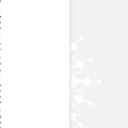
دکتر محمود شکیب انصاری
ا
دکتر حسین شمس آبادی
چ
دکتر اعظم شمس الدینی فرد
چ
دکتر محمود شهبازی
چ
دکتر پیمان صالحی
د
دکتر حامد صدقی
دکتر علی صیادانی
ب
دکتر روح الله صیادی نژاد
ب
دکتر علی ضیغمی
ب
دکتر جمال طالبی قره قشلاقی
دکتر عدنان طهماسبی
ا
دکتر شاکر عامری
دکتر زینت عرفت پور
ر
دکتر صادق عسکری
دکتر مجتبی عمرانی پور
س
دکتر محمد غفوری فر
ز
دکتر جواد غلامعلی زاده
س
دکتر علی اکبر فراتی
ز
دکتر محمد حسن فوادیان
م
دکتر محمد فاضلی
دکتر صادق فتحی دهکردی
ا
دکتر عبدالحسین فقهی
ا
دکتر سید اسماعیل قاسمی موس
ا
دکتر علی اصغر قهرمانی مقبل