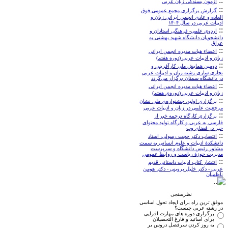
::
آزمون بسندگی زبان عربی
::
گزارش برگزاری مجمع عمومی فوق
العاده و عادی انجمن ایرانی زبان و
ادبیات عربی در سال ۱۴۰۴
::
اردوی علمی- فرهنگی استادان و
دانشجویان دانشگاه شهید بهشتی به
عراق
::
اعضاء هيات مديره انجمن ایرانی
زبان و ادبیات عربی (دوره‌ هفتم)
::
دومین همایش ملی کارآفرینی و
تجاری سازی رشته زبان و ادبیات عربی
در دانشگاه سمنان برگزار می‌گردد
::
اعضاء هيات مديره انجمن ایرانی
زبان و ادبیات عربی (دوره‌ی هفتم)
::
برگزاری اولین جشنواره‌ی ملی نشان
مرجعیت علمی در زبان و ادبیات عربی
::
برگزاری کارگاه ترجمه خبر از
فارسی به عربی و کارگاه تولید محتوای
خبر در فضای وب
::
انتصاب دکتر حجت رسولی، استاد
دانشکدۀ ادبیات و علوم انسانی به سمت
مشاور رئیس دانشگاه و سرپرست
مدیریت حوزۀ ریاست و روابط عمومی
::
انتشار کتاب ادبیات داستانی قدیم
عربی - دکتر خلیل پروینی - دکتر هومن
ناظمیان
نظرسنجی
موفق ترین راه برای ایجاد تحول اساسی
در رشته عربی چیست؟
برگزاری دوره های مهارت افزایی
برای اساتید و فارغ التحصیلان
به روز کردن سرفصل دروس بر