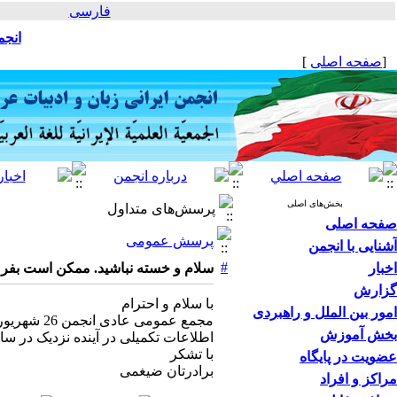
فارسی
انجم
[
صفحه اصلی
]
بخش‌های اصلی
پرسش‌های متداول
صفحه اصلی
پرسش عمومی
آشنایی با انجمن
#
اخبار
سلام و خسته نباشید. ممکن است بفرمایید مجمع عمومی امسال انجمن (
گزارش
با سلام و احترام
امور بین الملل و راهبردی
مجمع عمومی عادی انجمن 26 شهریور ماه امسال در دانشگاه تربیت مدرس إن شاء الله برگزار خواهد شد.
بخش آموزش
اطلاعات تکمیلی در آینده نزدیک در س
با تشکر
عضویت در پایگاه
برادرتان ضیغمی
مراکز و افراد