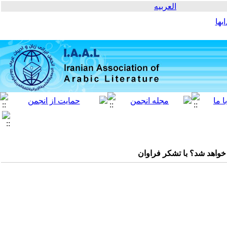
العربیه
بها