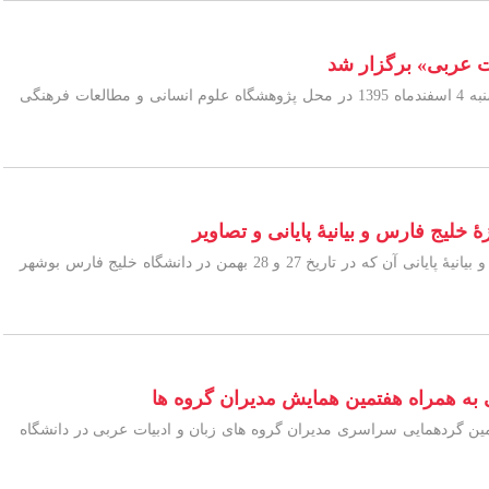
 عربی» برگزار شد
«نشست تخصصی بررسی وضعیت و فرایند نقد کتب دانشگاهی رشته زبان و ادبیات عربی» روز چهارشنبه 4 اسفندماه 1395 در محل پژوهشگاه علوم انسانی و مطالعات فرهنگی
یج فارس و بیانیۀ پایانی و تصاویر
گزارش کامل همایش ملی میراث مشترک زبان، ادبیات و فرهنگ فارسی و عربی در حوزۀ خلیج فارس و بیانیۀ پایانی آن که در تاریخ 27 و 28 بهمن در دانشگاه خلیج فارس بوشهر
ه همراه هفتمین همایش مدیران گروه ها
ن گردهمایی سراسری مدیران گروه های زبان و ادبیات عربی در دانشگاه