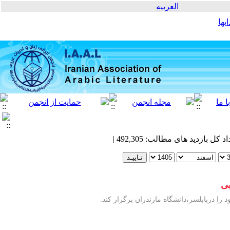
العربیه
بها
بی