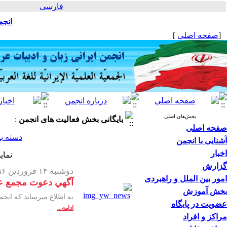
فارسی
انجم
[
صفحه اصلی
]
بخش‌های اصلی
بایگانی بخش
فعالیت های انجمن
:
صفحه اصلی
دسته ب
آشنایی با انجمن
اخبار
نمای
گزارش
دوشنبه ۱۴ فروردین ۱۳۹۶ -
امور بین الملل و راهبردی
آگهي دعوت مجمع عمو
بخش آموزش
به اطلاع میرساند که انجمن ایرانی زبان و ادبیات عرب
عضویت در پایگاه
ادامه...
مراکز و افراد