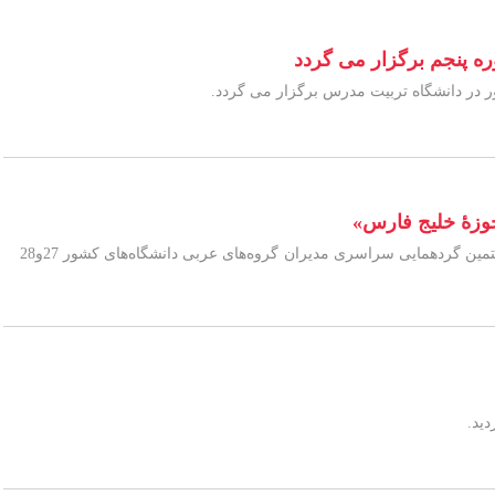
ره پنجم برگزار می گردد
وزۀ خلیج فارس»
همایش ملی «میراث مشترک زبان، ادبیات و فرهنگ فارسی و عربی در حوزۀ خلیج فارس» به همراه هفتمين گردهمایی سراسری مدیران گروه‌های عربی دانشگاه‌های کشور 27و28
ید.