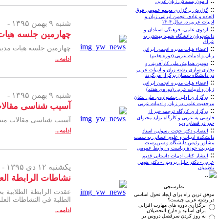
::
آزمون بسندگی زبان عربی
::
گزارش برگزاری مجمع عمومی فوق
العاده و عادی انجمن ایرانی زبان و
ادبیات عربی در سال ۱۴۰۴
شنبه ۹ بهمن ۱۳۹۵ -
::
اردوی علمی- فرهنگی استادان و
چهارمین جلسه هیات 
دانشجویان دانشگاه شهید بهشتی به
عراق
::
چهارمین جلسه هیات مدیره دوره پنجم انجم
اعضاء هيات مديره انجمن ایرانی
زبان و ادبیات عربی (دوره‌ هفتم)
ادامه...
::
دومین همایش ملی کارآفرینی و
تجاری سازی رشته زبان و ادبیات عربی
در دانشگاه سمنان برگزار می‌گردد
::
اعضاء هيات مديره انجمن ایرانی
زبان و ادبیات عربی (دوره‌ی هفتم)
شنبه ۹ بهمن ۱۳۹۵ -
::
برگزاری اولین جشنواره‌ی ملی نشان
مرجعیت علمی در زبان و ادبیات عربی
آسیب شناسی مقالات 
::
برگزاری کارگاه ترجمه خبر از
فارسی به عربی و کارگاه تولید محتوای
آسیب شناسی مقالات منتشر
خبر در فضای وب
::
ادامه...
انتصاب دکتر حجت رسولی، استاد
دانشکدۀ ادبیات و علوم انسانی به سمت
مشاور رئیس دانشگاه و سرپرست
مدیریت حوزۀ ریاست و روابط عمومی
::
انتشار کتاب ادبیات داستانی قدیم
عربی - دکتر خلیل پروینی - دکتر هومن
یکشنبه ۱۲ دی ۱۳۹۵ -
ناظمیان
نشاطات الرابطة العل
نظرسنجی
عقدت الرابطة الطلابیة 
موفق ترین راه برای ایجاد تحول اساسی
الطلبة في النشاطات العلمی
در رشته عربی چیست؟
برگزاری دوره های مهارت افزایی
ادامه...
برای اساتید و فارغ التحصیلان
به روز کردن سرفصل دروس بر