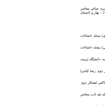
اصره، شاعر معاصر
فلسطيني) (همكار دوم: رضا كياني) - پژوهشنامه نقد ادب عربي- دانشگاه شهيد بهشتي- شماره 2 – بهار و تابستان
ي) مجله «اضاءات
بي) مجله «اضاءات
ه- دانشگاه تربيت
دوم: رضا كياني)
كثير (همكار دوم:
له نقد ادب معاصر