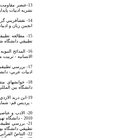
13-عنصر مقاومت
نشريه ادبيات پايداري- ش1- دانشگاه كرم
14- نقش­آفريني گروه هاي زبان و ادبيات عربي در توسعه علمي دانشگاه ها – (
انجمن زبان و ادبيات عربي-
15- مطالعه تطب
تطبيقي دانشگاه شهيد 
16- المدائح الن
الانسانيه - تربيت مدرس - 
17- بررسي تطبيق
ادبيات عربي- دانشگاه مشه
18- خوانشهاي م
دانشگاه بين المللي ام
19-ابن دريد الازدي و اسهاماته الحضاريه (
- پرديس قم- شماره 11 - 1432 
20-
2010 - دانشگاه تهران پرديس قم- 1389
21- بررسي تطبيق
تطبيقي دانشگاه بوعلي همد
22- التناصّ الق