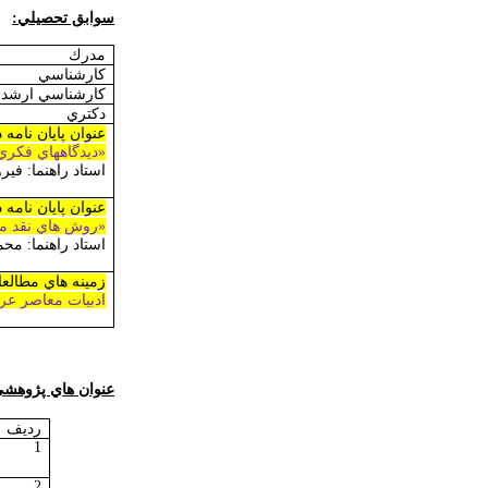
سوابق تحصيلي:
مدرك
كارشناسي
كارشناسي ارشد
دكتري
عنوان پايان نامه
«ديدگاههاي فكري
استاد راهنما: في
عنوان پايان نامه 
«روش هاي نقد مع
استاد راهنما: مح
زمينه هاي مطالع
ادبيات معاصر عرب
عنوان­ هاي پژوهشي
رديف
1
2