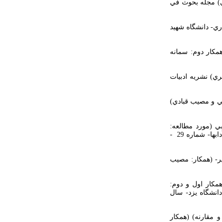
ني) مجله بحوث في
ري- دانشگاه شهيد
مكار دوم: سمانه
ري) نشريه ادبيات
ي و مصيب قبادي)
ي (مورد مطالعه:
) مجله الجمعيه العلميه العربيه و آدابها- شماره 29 -
ير- (همكار: مصيب
مكار اول و دوم:
ي و حسين عابدي) - دو فصلنامه نقد ادب معاصر عربي- سال سوم 7 پيپي- ش 5- دانشگاه يزد- سال
و مقارنه) (همكار