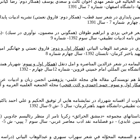
دلالاته الخياليه في شعر مهدي اخوان ثالث و سعدي يوسف (همكار دوم: رضا كيا
 دانشگاه اصفهان- شماره 7 سال 1391
امين پايداري در شعر سيد قطب- (همكار دوم: فاروق نعمتي) نشريه ادبيات پايدا
 شماره 7 - سال 1391
 شعر فرخي يزدي و ابراهيم طوقان (همگوني در مضمون، نوآوري در سبك) -(ه
ه ادبيات تطبيقي- سال سوم 1392- شماره 9
همكار اول و دوم:
فاروق نعمتي و جهانگير امي
رمان- تابستان 1392- سال چهارم شماره 8
همكار اول و سوم
: شهريار همت
 بين المللي امام خميني قزوين- شماره 12سال چهارم - 1392
ابط هم نويسندگي مقاله هاي مجله علمي- پژوهشي انجمن زبان و ادبيات عرب
كار اول و سوم: حميد احمدي و لادن فتحي
فاوت از افسانه شهرزاد در نمايشنامه هايي از توفيق الحكيم و علي احمد باكث
بيقي-دانشگاه شهيد باهنركرمان- سال 5 -ش 9-سال 1392
 داستانهاي مجموعه «دمشق الحرائق» زكريا تامر از منظر رئاليسم جادويي (ه
مصيب قباد
ريه و السمعيه المحوّله في شعر سهراب سبهري و عبدالوهاب البياتي (دراسه 