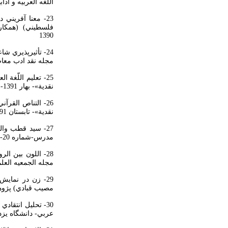
اللغه العربيه و آدابها
23- معنا آفريني
1390
24- تأثيرپذيري شاعران معاصر عرب از مكتب ادبي رمانتيك (همكار دوم: حسين رضا اختر سيمين)
مجله نقد ادب معاصر عربي-
25- تعليم اللّغة العربيّة في ايران (دراسة في أهدافها و مناهجها) –(
نقدية»- بهار 1391- شماره 5
26- التناص القر
نقدية»- تابستان 1391- شماره 6
27- سيد قطب وال
مدرس-شماره 20- سال 1334 قمري
28- اللون بين 
مجله الجمعيه العلميه العر
29- زن در نمايش
مصيب قبادي) پژوهش
30- تحليل انتقا
عربي- دانشگاه يزد- شماره