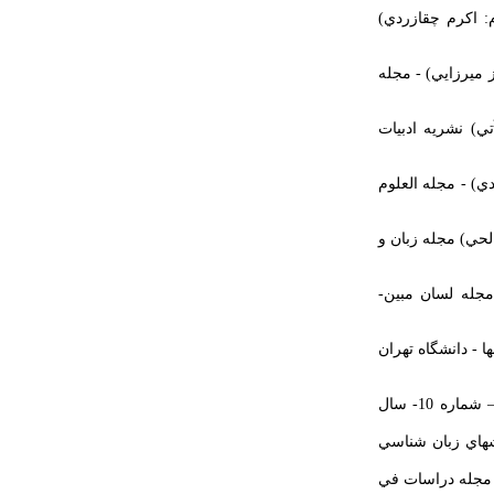
: اكرم چقازردي)
 ميرزايي) - مجله
ي) نشريه ادبيات
دي) - مجله العلوم
لحي) مجله زبان و
مجله لسان مبين-
ها - دانشگاه تهران
الادب و عناصره الجماليه – (همكار دوم: محمد نبي احمدي) - د مجله اللغه العربيه و آدابها – شماره 10- سال
هشهاي زبان شناسي
) مجله دراسات في