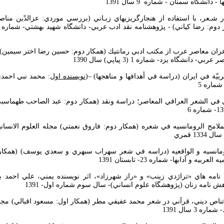
 - دانشگاه سمنان - شماره 9 سال 1391
 در شـعر، با استفاده از هنجارگريزيهاي زبـاني (بررسي موردي: عزالدّين من
 دانشگاه يزد- شماره 1 (3 پياپي) سال 1390
نويسنده اول
: محمد نبي احمد
آني في الشعر العراقي المعاصر؛ دراسة ونقد (همكار دوم: عبد الصاحب طهماس
ملامح الرومانسيه في شعره (همكار دوم: فاروق نعمتي) مجله العلوم الانساني
الرومانسيه و الواقعيه (دراسه في شعر سهراب سبهري و سعدي يوسف) (همكار 
بيه و آدابها- شماره 23- تابستان 1391
 نامه هاي «تراژدي زينب» و «راز شهرزاد»، اثر نويسنده يمني، علي احمد با
 نامه زنان (پژوهشگاه علوم انساني)- سال سوم شماره اول- 1391
دي تناص ديني، قرآني در شعر محمد عفيفي مطر (همكار اول: مسعود اقبالي) مج
 3 سال 1391