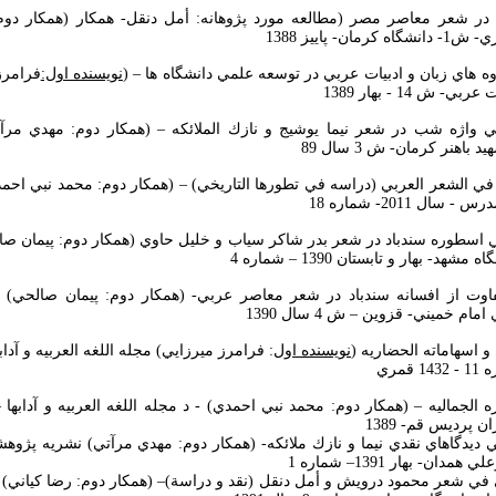
 در شعر معاصر مصر (مطالعه مورد پژوهانه: أمل دنقل- همكار (همكار دوم
ان- پاييز 1388
نويسنده اول:
فرامرز
 ش 14 - بهار 1389
يقي واژه شب در شعر نيما يوشيج و نازك الملائكه – (همكار دوم: مهدي مرآت
باهنر كرمان- ش 3 سال 89
بويه في الشعر العربي (دراسه في تطورها التاريخي) – (همكار دوم: محمد نبي احم
سال 2011- شماره 18
ي اسطوره سندباد در شعر بدر شاكر سياب و خليل حاوي (همكار دوم: پيمان صا
د- بهار و تابستان 1390 – شماره 4
تفاوت از افسانه سندباد در شعر معاصر عربي- (همكار دوم: پيمان صالحي) 
ام خميني- قزوين – ش 4 سال 1390
نويسنده اول
: فرامرز ميرزايي) مجله اللغه العربيه و آداب
قمري
ي ديدگاهاي نقدي نيما و نازك ملائكه- (همكار دوم: مهدي مرآتي) نشريه پژو
ان- بهار 1391– شماره 1
رآني في شعر محمود درويش و أمل دنقل (نقد و دراسة)– (همكار دوم: رضا كياني