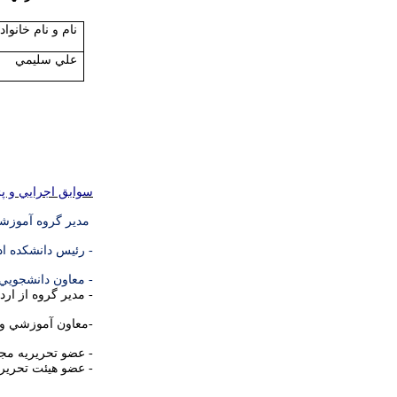
نام و نام خانوا
علي سليمي
سوابق اجرايي و پ
مدير گروه آموزشي به مدت 4 سا
- رئيس دانشكده ادبيات و ع
- معاون دانشجويي – فرهنگي دان
- مدير گروه از ارديبهشت 1387 تا 
-معاون آموزشي و تحصيل
- عضو تحريريه مجله ع
- عضو هيئت تحريريه مج