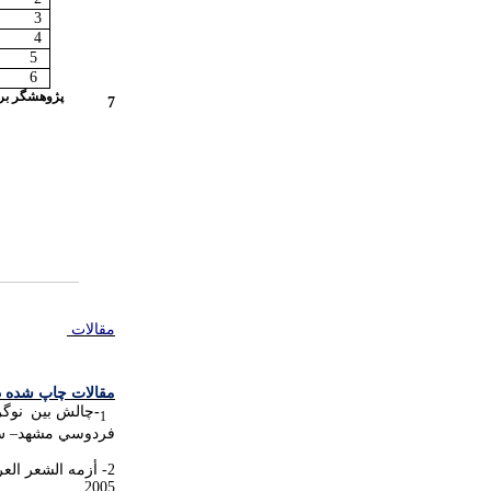
3
4
5
6
پژوهشگر برت
7
مقالات
مقالات چاپ شده د
-
چالش بين نوگ
1
فردوسي مشهد– ش 145 - تابستان 
2005