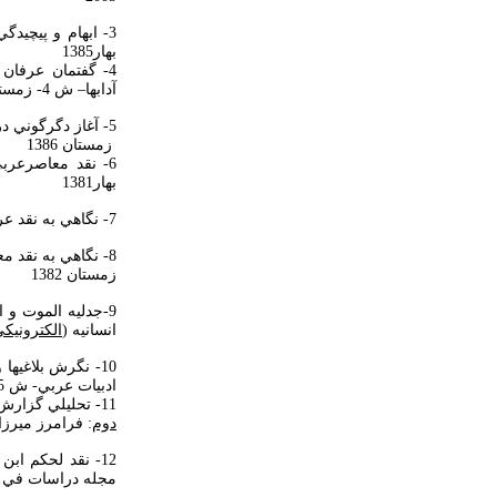
بهار1385
4- گفتمان عرفان 
آدابها– ش 4- زمستان 1386
زمستان 1386
بهار1381
7- نگاهي به نقد عربي قديم و دگركوني هاي آن–مجله علوم انساني دانشگاه الزهراء–ش 7و8-سال 1383
زمستان 1382
9-جدليه الموت و 
انسانيه (
الكترونيك
10- نگرش بلاغي­ه
ادبيات عربي- ش 15 - تابستان 1389
11- تحليلي گزارش گونه از مقالات مجله انجمن زبان و ادبيات عربي (از شماره يك تا شماره ده ) – (همكاران
دوم
: فرامرز ميرزايي- 
12- نقد لحكم ابن هشام علي ابو حيان في ضوء دراسة لآراء ابي حيان البلاغي- (
مجله دراسات في اللغه ا