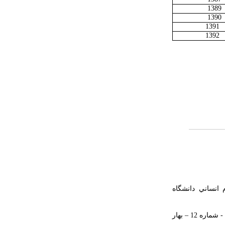
1389
1390
1391
1392
انساني دانشگاه
2- أزمه الشعر العربي المعاصر (اسبابها و نتائجها)- «مجله العلوم الانسانية» دانشگاه تربيت مدرس - شماره 12 – بهار