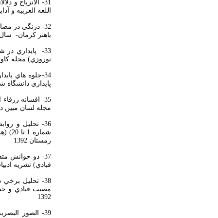
31- الانزياح و 
اللغه العربيه و آدابها-
32- درنگي در مض
باهنر كرمان- سال چهارم
33- پايداري در
نوروزي) مجله كاوش نام
34-جلوه هاي پايداري در شعرعبد الوهاب البياتي (
پايداري دانشگاه شهيد باخنر ك
35- افسانه زرقاء اليمامه در شعر عزالدين المناصره و امل دنقل (
مجله لسان مبين دانشگاه
36- تحليل و رو
شماره 1 تا 20) (
هم
زمستان 1392
37- دو خوانش مت
قبادي) نشريه ادبيات تط
38- تحليل برخي
1392
39- الصور البص