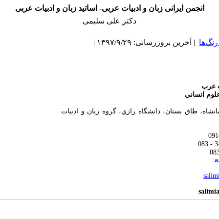
انجمن ایرانی زبان و ادبیات عربی- اساتید زبان و ادبیات عربی
دکتر علی سلیمی
رنگ‌ها
| آخرین بروزرسانی: ۱۳۹۷/۹/۲۹ |
ت عرب
علوم انساني
انشاه، طاق بستان، دانشگاه رازي، گروه زبان و ادبيات
a
sali
salimi
ردي: