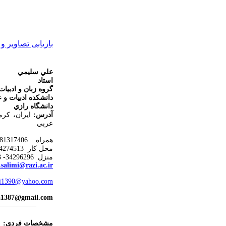
بازیابی تصاویر و 
علي سليمي
استاد
گروه زبان و ادبيا
دانشكده ادبيات و 
دانشگاه رازي
آدرس
:
ايران، كرم
عربي
همراه 09181317406
محل كار 34274513 - 083
منزل 34296296- 083
.salimi@razi.ac.ir
mi1390@yahoo.com
a1387@gmail.com
مشخصات ف