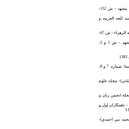
3- ابهام و پيچيدگي درشعرمعاصرعربي- مجله دانشكده ادبيات وعلوم انساني دانشگاه فردوسي مشهد – ش 152-
ه للغه العربيه و
5- آغاز دگرگوني در شعر معاصر عربي (احمد شوقي از ديدگاه عقاد) – مجله علوم انساني دانشگاه الزهراء - ش 67-
6- نقد معاصرعربي و تحولات آن- مجله دانشكده ادبيات و علوم انساني دانشگاه فردوسي مشهد – ش 1 و 2-
8- نگاهي به نقد معاصر عربي – مجله پژوهش علوم انساني- ويژه زبان و ادب – دانشگاه بوعلي سينا- شماره 7 و 8-
ياني)- مجله علوم
مجله انجمن زبان و
اول و
حمد نبي احمدي)-