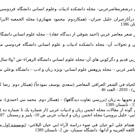
درآثارجبران خليل جبران– (همكاردوم: محمود شهبازي) مجله الجمعيه الايراني
الحياه في الشعر العراقي المعاصر (سعدي يوسف نموذجاً) (همكار دوم: رضا ك
ي
) - 2010 - العدد 46
ا و نحوي­ها به زبان (بررسي تفاوت ديدگاه­ها) – (همكار دوم: محمد نبي احمدي)- 
خليل پرويني) مجله انجمن زبان و ادبيات عربي ش 10- پاييز و زمستان 1387
نويسنده اول:
م
لعربيه و آدابها- دانشگاه سمنان- ش 2- تابستان 1389