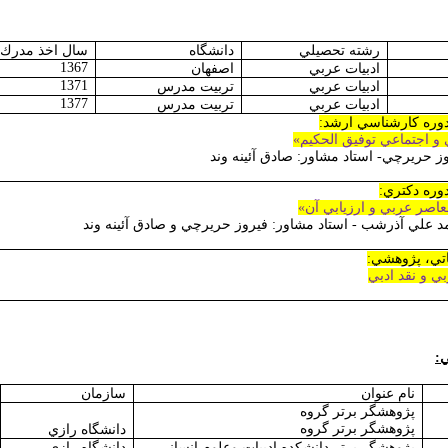
رشته تحصيلي
دانشگاه
سال اخذ مدرك
1367
ادبيات عربي
اصفهان
1371
ادبيات عربي
تربيت مدرس
1377
ادبيات عربي
تربيت مدرس
 دوره كارشناسي ارشد:
 و اجتماعي توفيق الحكيم»
روز حريرچي- استاد مشاور: صادق آئينه وند
دوره دكتري:
اصر عربي و ارزيابي آن»
مد علي آذرشب - استاد مشاور: فيروز حريرچي و صادق آئينه وند
اتي، پژوهشي:
ي و نقد ادبي
:
نام عنوان
سازمان
پژوهشگر برتر گروه
پژوهشگر برتر گروه
دانشگاه رازي
پژوهشگر برتر دانشكده ادبيات وعلوم انساني
دانشگاه رازي