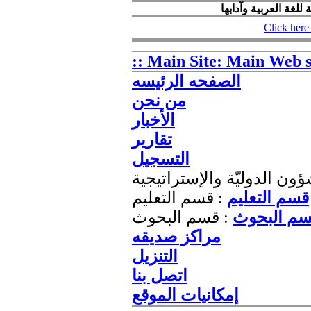
Click here 
:: Main Site: Main Web si
الصفحه الرئیسه
من نحن
الأخبار
تقاریر
التسجیل
ؤون الدوليّة والإستراتيجية
قسم التعلیم
: قسم التعليم
م البحوث
: قسم البحوث
مراکز صدیقه
التنزیل
اتصل بنا
إمکانیات الموقع