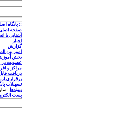
:: پايگاه اصلي
صفحه اصلی
آشنایی با ان
اخبار
گزارش
امور بین الم
بخش آموز
عضویت در پا
مراکز و افرا
دریافت فایل
برقراری ارت
تسهیلات پایگ
پیوندها
: سای
پست الکترو