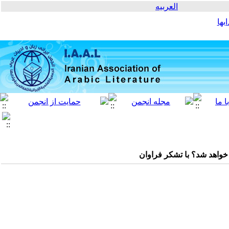
العربیه
بها