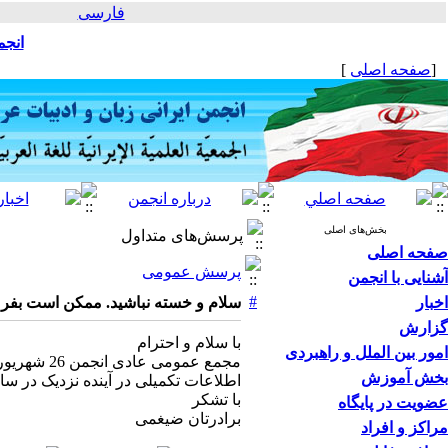
فارسی
انجم
[
صفحه اصلی
]
بخش‌های اصلی
پرسش‌های متداول
صفحه اصلی
پرسش عمومی
آشنایی با انجمن
#
اخبار
سلام و خسته نباشید. ممکن است بفرمایید مجمع عمومی امسال انجمن (
گزارش
با سلام و احترام
امور بین الملل و راهبردی
مجمع عمومی عادی انجمن 26 شهریور ماه امسال در دانشگاه تربیت مدرس إن شاء الله برگزار خواهد شد.
بخش آموزش
اطلاعات تکمیلی در آینده نزدیک در س
با تشکر
عضویت در پایگاه
برادرتان ضیغمی
مراکز و افراد