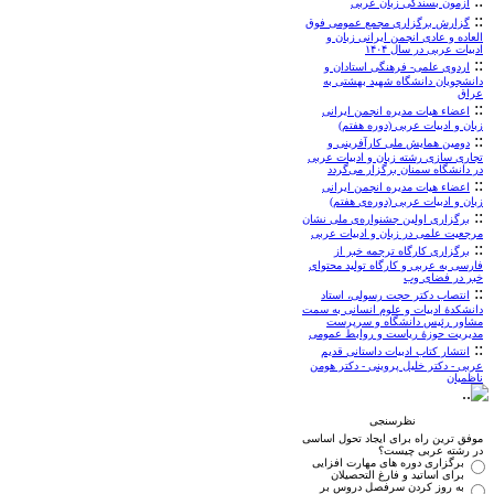
::
آزمون بسندگی زبان عربی
::
گزارش برگزاری مجمع عمومی فوق
العاده و عادی انجمن ایرانی زبان و
ادبیات عربی در سال ۱۴۰۴
::
اردوی علمی- فرهنگی استادان و
دانشجویان دانشگاه شهید بهشتی به
عراق
::
اعضاء هيات مديره انجمن ایرانی
زبان و ادبیات عربی (دوره‌ هفتم)
::
دومین همایش ملی کارآفرینی و
تجاری سازی رشته زبان و ادبیات عربی
در دانشگاه سمنان برگزار می‌گردد
::
اعضاء هيات مديره انجمن ایرانی
زبان و ادبیات عربی (دوره‌ی هفتم)
::
برگزاری اولین جشنواره‌ی ملی نشان
مرجعیت علمی در زبان و ادبیات عربی
::
برگزاری کارگاه ترجمه خبر از
فارسی به عربی و کارگاه تولید محتوای
خبر در فضای وب
::
انتصاب دکتر حجت رسولی، استاد
دانشکدۀ ادبیات و علوم انسانی به سمت
مشاور رئیس دانشگاه و سرپرست
مدیریت حوزۀ ریاست و روابط عمومی
::
انتشار کتاب ادبیات داستانی قدیم
عربی - دکتر خلیل پروینی - دکتر هومن
ناظمیان
نظرسنجی
موفق ترین راه برای ایجاد تحول اساسی
در رشته عربی چیست؟
برگزاری دوره های مهارت افزایی
برای اساتید و فارغ التحصیلان
به روز کردن سرفصل دروس بر