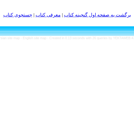
برگشت به صفحه اول گنجینه کتاب‌
|
معرفی كتاب
|
جستجوی كتاب‌
rsian site map -
English site map
- Created in 0.13 seconds with 26 queries by YEKTAWEB 4