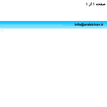
صفحه
۱
از
۱
766