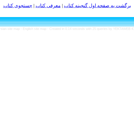
برگشت به صفحه اول گنجینه کتاب‌
|
معرفی كتاب
|
جستجوی كتاب‌
rsian site map -
English site map
- Created in 0.14 seconds with 25 queries by YEKTAWEB 4