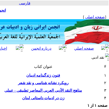
فارسی
انجم
[
صفحه اصلی
]
نقد ادبی
#
عنوان کتاب
۱
فنون زندگینامه ادیبان
۲
رويکرد نشانه شناسی و نقد شعر
۳
مناهج النقد الأدبی العربی المعاصر تطبیقی - عملی
۴
زن در ادبیات داستانی لبنان
صفحه
۱
از
۱