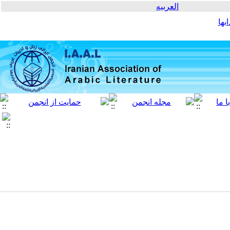
العربیه
بها