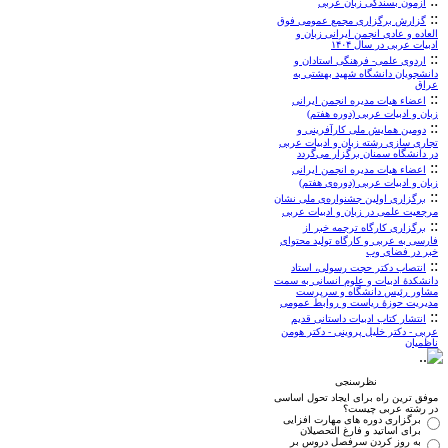
::
آزمون بسندگی زبان عربی
::
گزارش برگزاری مجمع عمومی فوق
العاده و عادی انجمن ایرانی زبان و
ادبیات عربی در سال ۱۴۰۴
::
اردوی علمی- فرهنگی استادان و
دانشجویان دانشگاه شهید بهشتی به
عراق
::
اعضاء هيات مديره انجمن ایرانی
زبان و ادبیات عربی (دوره‌ هفتم)
::
دومین همایش ملی کارآفرینی و
تجاری سازی رشته زبان و ادبیات عربی
در دانشگاه سمنان برگزار می‌گردد
::
اعضاء هيات مديره انجمن ایرانی
زبان و ادبیات عربی (دوره‌ی هفتم)
::
برگزاری اولین جشنواره‌ی ملی نشان
مرجعیت علمی در زبان و ادبیات عربی
::
برگزاری کارگاه ترجمه خبر از
فارسی به عربی و کارگاه تولید محتوای
خبر در فضای وب
::
انتصاب دکتر حجت رسولی، استاد
دانشکدۀ ادبیات و علوم انسانی به سمت
مشاور رئیس دانشگاه و سرپرست
مدیریت حوزۀ ریاست و روابط عمومی
::
انتشار کتاب ادبیات داستانی قدیم
عربی - دکتر خلیل پروینی - دکتر هومن
ناظمیان
نظرسنجی
موفق ترین راه برای ایجاد تحول اساسی
در رشته عربی چیست؟
برگزاری دوره های مهارت افزایی
برای اساتید و فارغ التحصیلان
به روز کردن سرفصل دروس بر