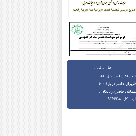
آمار سایت
دید 24 ساعت قبل : 344
اربران حاضر در پایگاه :0
همانان حاضر در پایگاه :6
زدید کل : 5879934