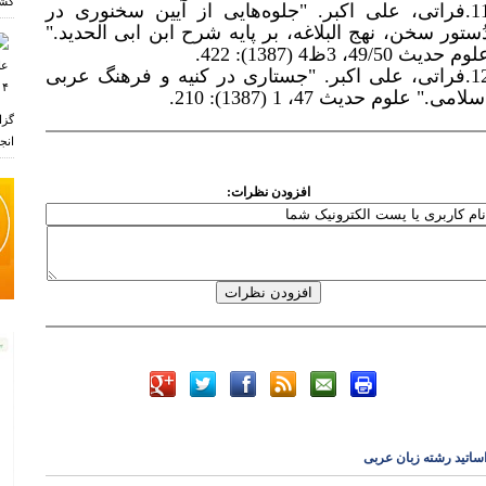
کشو
11.فراتی، علی اکبر. "جلوه‌هایی از آیین سخنوری در
ُستور سخن، نهج البلاغه، بر پایه شرح ابن ابی الحدید."
وم حدیث 49/50، 3ظ4 (1387): 422.
12.فراتی، علی اکبر. "جستاری در کنیه و فرهنگ عربی
سلامی." علوم حدیث 47، 1 (1387): 210.
گزا
انجم
افزودن نظرات:
ر
ساتید رشته زبان عربی