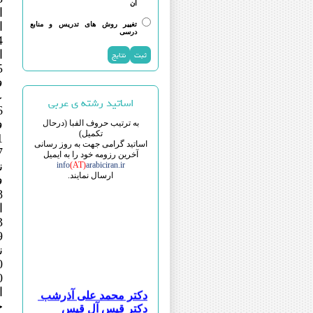
آن
ا
ان
تغییر روش های تدریس و منابع
درسی
ا
ف
عص
اساتید رشته ی عربی
ف
به ترتیب حروف الفبا (درحال
تکمیل)
20.
اساتید گرامی جهت به روز رسانی
آخرین رزومه خود را به ایمیل
ن
info
(AT)
arabiciran.ir
ارسال نمایند.
فص
): 174.
.
دکتر محمد علی آذرشب
ا
دکتر قیس آل قیس
حد