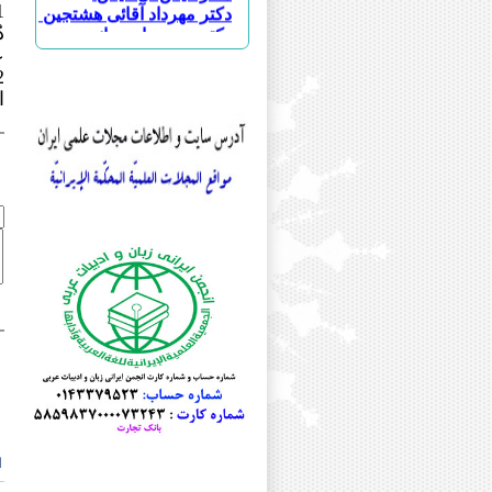
دکتر مهرداد آقائی هشتجین
دکتر حسین ابویسانی
د
دکتر علی اکبر احمدی چناری
عل
دکتر احسان اسماعیلی طاهری
دکتر سجاد اسماعیلی
ا
دکتر علی اسودی
دکتر بهنوش اصغری
دکتر جواد اصغری
دکتر محمد جعفر اصغری
دکتر علی افضلی
دکتر عباس اقبالی
دکتر ابوالحسن امین مقدسی
مرحوم دکتر سید امیر محمود انوا
دکتر امید ایزانلو
دکتر جمشید باقرزاده
دکتر رسول بلاوی
دکتر خلیل پروینی
دکتر یدالله پشابادی
دکتر هدایت الله تقی زاده
دکتر محمدحسن تقیه
دکتر مریم جلائی
دکتر علی اصغر حبیبی
ا
مرحوم دکتر فیروز حریرچی
دکتر عبدالله حسینی