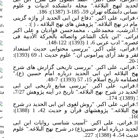
لحدید لنهج البلاغة." مجله دانشکده ادبیات و علوم
سانی دانشگاه تهران 59، 185-3 (1387): 186.
4.فراتی، علی اکبر. "دفاع ابن ابی الحدید از واژه گزینی
مام در نهج البلاغه." پژوهش های نهج البلاغه ، ( ): .
دکت
5.آذرشب، محمدعلی ، محمدحسن فوادیان و علی اکبر
تخص
راتی. "ابن بابک الشاعر واتصاله بالحرکة الأدبیة فی
ره." ادب عربی 6، 1 (1393): 122-148.
6.فراتی، علی اکبر. "بررسی محتوایی حدیث استعداد
قر و نقد آرای پیرامونی آن." علوم
حدیث 1، 69 (1393):
گرا
1-
7.فراتی، علی اکبر. "بررسی تاریخی گزارش های شرح
هج البلاغه ابن ابی الحدید درباره امام حسین (ع)."
لنامه تاریخ اسلام 15، 57 (1393): 7-48.
8.فراتی، علی اکبر. "بررسی منابع تاریخی ابن ابی
نشس
الحدید در شرح نهج البلاغه." تاریخ در آینه پژوهش 7/27،
فیل
3 (1389
9.فراتی، علی اکبر. "روش لغوی ابن ابی الحدید در شرح
نهج البلاغه." پژوهشهای قرآن و حدیث 42، 1 (1388):
160
10.فراتی، علی اکبر. "آسیب شناسی روایات ابن ابی
پنج
لحدید درباره امام حسین(ع) در شرح نهج البلاغه." علوم
الگ
یث 54، 4 (1388): 227.