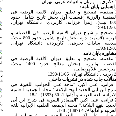
ادب
 و ادبیات عربی, تهران
اهنمایی پایان نامه:
1.مقدمه، تصحیح و تعلیق دیوان الالفیة الرضیة فی
لفضیلة والرزیة (قسمت اول بخش تاریخ شامل حدود
800 بیت)، زهرا فرزانه، کاربردی، دانشگاه تهران،
1393/12/0
2.تصحیح و شرح دیوان الالفیه الرضیه فی الفضیله و
الرزیه (قسمت دوم بخش تاریخ شامل حدود 800 بیت)،
نشس
دیقه سادات بحرینی، کاربردی، دانشگاه تهران،
تهر
1393/12/0
شاوره پایان نامه
1.مقدمه، تصحیح و تعلیق دیوان الالفیة الرضیة فی
الفضیلة والرزیة (بخش مدائح حدود 1400 بیت)،
میرحسین غلامرضایی،
نشس
اربردی، دانشگاه تهران، 1393/11/05
عرب
قالات چاپ شده در نشریات داخلی
دان
1.فراتی، علی اکبر. "مآخذ علی الجوانب اللغویة فی
رح ابن ابی الحدید لنهج البلاغة." مجله الجمعیه العلمیه
لایرانیه للغه العربیه و آدابها 1، 30 (1393): 1-18.
2.فراتی، علی اکبر. "المصادر اللغویة فی شرح ابن أبی
برگ
لحدید لنهج البلاغة." مجله الجمعیه العلمیه الایرانیه للغه
زبا
عربیه و آدابها 9، 4 (1387): 178.
3.فراتی، علی اکبر. "النقد اللغوی فی شرح ابن ابی