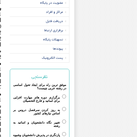
1.دکتری, ---, زبان
عضویت در پایگاه
ر
مراکز و افراد
ا
دریافت فایل
برقراری ارتباط
2
تسهیلات پایگاه
پیوندها
ص
2
پست الکترونیک
م
نظرسنجی
ا
موفق ترین راه برای ایجاد تحول اساسی
ک
در رشته عربی چیست؟
م
برگزاری دوره های مهارت افزایی
برای اساتید و فارغ التحصیلان
ش
به روز کردن سرفصل دروس بر
ا
اساس نیازهای کشور
تغییر نگاه دانشجویان و اساتید به
ا
رشته
ال
بازنگری در پذیرش دانشجویان وشیوه