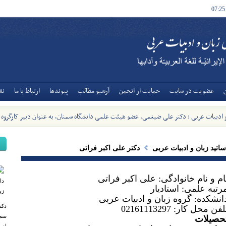
07:25
عضويت در سايت
حمايت از انجمن
آرشيو مطالب
پیوندها
ارتباط با ما
نق
و ادبیات عربی : دکتر علی ضیغمی، عضو هیئت علمی دانشگاه سمنان، به عنوان دبیر کارگروه
ات عربی وزارت منصوب شد - [1405/5/8]
ساتید زبان و ادبیات عربی
دکتر علی اکبر فراتی
ام و نام خانوادگی: علی اکبر فراتی
رتبه علمی: استادیار
انشکده: گروه زبان و ادبیات عربی
دکت
لفن محل کار: 02161113297
سمن
حصیلات