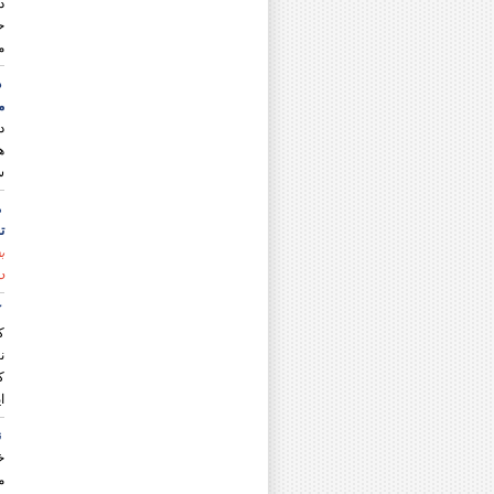
د
دکتر على نظری
ح
دکتر هادی نظری منظم
م
دکتر فاروق نعمتی
دکتر معصومه نعمتی قزوینی
د
مرحوم دکتر محمد نگارش
م
دکتر علی اکبر نورسیده
د
دکتر شهریار نیازی
ه
سم
ت
ب
در ا
ک
ک
ن
ک
ا
ن
خ
م