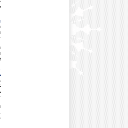
ز
دکتر حسین شمس آبادی
م
دکتر اعظم شمس الدینی فرد
دکتر محمود شهبازی
ا
دکتر پیمان صالحی
ا
دکتر حامد صدقی
ا
دکتر علی صیادانی
ا
دکتر روح الله صیادی نژاد
دکتر علی ضیغمی
ن
دکتر جمال طالبی قره قشلاقی
آ
دکتر عدنان طهماسبی
ا
دکتر شاکر عامری
گ
دکتر زینت عرفت پور
دکتر صادق عسکری
د
دکتر مجتبی عمرانی پور
س
دکتر محمد غفوری فر
ب
دکتر جواد غلامعلی زاده
ک
دکتر علی اکبر فراتی
ص
دکتر محمد حسن فوادیان
دکتر محمد فاضلی
ا
دکتر صادق فتحی دهکردی
ا
دکتر عبدالحسین فقهی
ع
دکتر سید اسماعیل قاسمی موس
ع
دکتر علی اصغر قهرمانی مقبل
ز