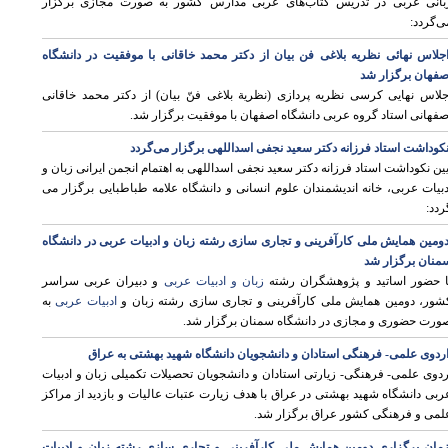
بانی عربی در تدریس کتاب‌های عربی مدارس کشور به صورت مجازی برگزار
ی‌گردد:
جلاس نهائی نظریه بلاغی فن بیان از دکتر محمد خاقانی با موفقیت در دانشگاه
صفهان برگزار شد
جلاس نهایی کرسی نظریه پردازی (نظریة بلاغی فنّ بیان) از دکتر محمد خاقانی
صفهانی استاد گروه عربی دانشگاه اصفهان با موفقیت برگزار شد.
کوداشت استاد فرزانه دکتر سعید نجفی اسداللهی برگزار می‌گردد
یین نکوداشت استاد فرزانه دکتر سعید نجفی اسداللهی به اهتمام انجمن ایرانی زبان و
دبیات عربی، خانه اندیشمندان علوم انسانی و دانشگاه علامه طباطبایی برگزار می
ردد:
ومین همایش ملی کارآفرینی و تجاری سازی رشته زبان و ادبیات عربی در دانشگاه
منان برگزار شد
ا حضور اساتید و پژوهشگران رشته
زبان و ادبیات عربی
و دبیران عربی سراسر
شور، دومین همایش ملی کارآفرینی و تجاری سازی رشته زبان و
ادبیات عربی
به
ورت حضوری و مجازی در دانشگاه سمنان برگزار شد.
ردوی علمی- فرهنگی استادان و دانشجویان دانشگاه شهید بهشتی به عراق
ردوی علمی- فرهنگی- زیارتی استادان و دانشجویان تحصیلات تکمیلی زبان و ادبیات
ربی دانشگاه شهید بهشتی در عراق با هدف زیارت عتبات عالیات و بازدید از مراکز
وی
لمی و فرهنگی کشور عراق برگزار شد.
مان برگزاری دومین همایش ملی کارآفرینی و تجاری سازی رشته زبان و ادبیات