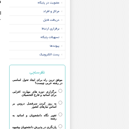
ف
عضویت در پایگاه
مراکز و افراد
ا
ع
دریافت فایل
برقراری ارتباط
تسهیلات پایگاه
پیوندها
پست الکترونیک
نظرسنجی
موفق ترین راه برای ایجاد تحول اساسی
در رشته عربی چیست؟
برگزاری دوره های مهارت افزایی
برای اساتید و فارغ التحصیلان
به روز کردن سرفصل دروس بر
اساس نیازهای کشور
تغییر نگاه دانشجویان و اساتید به
رشته
بازنگری در پذیرش دانشجویان وشیوه