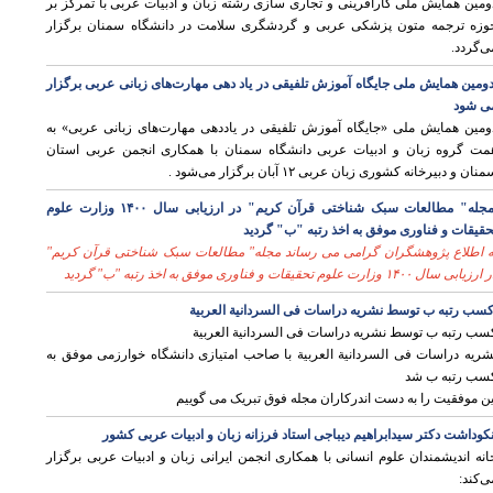
ومین همایش ملی کارآفرینی و تجاری سازی رشته زبان و ادبیات عربی با تمرکز بر
وزه ترجمه متون پزشکی عربی و گردشگری سلامت در دانشگاه سمنان برگزار
ی‌گردد.
ومین همایش ملی جایگاه آموزش تلفیقی در یاد دهی مهارت‌های زبانی عربی برگزار
ی شود
ومین همایش ملی «جایگاه آموزش تلفیقی در یاددهی مهارت‌های زبانی عربی» به
مت گروه زبان و ادبیات عربی دانشگاه سمنان با همکاری انجمن عربی استان
نان و دبیرخانه کشوری زبان عربی ۱۲ آبان برگزار می‌شود .
مجله" مطالعات سبک شناختی قرآن کریم" در ارزیابی سال ۱۴۰۰ وزارت علوم
حقیقات و فناوری موفق به اخذ رتبه "ب" گردید
ه اطلاع پژوهشگران گرامی می رساند مجله" مطالعات سبک شناختی قرآن کریم
"
رزیابی سال ۱۴۰۰ وزارت علوم تحقیقات و فناوری موفق به اخذ رتبه "ب" گردید
سب رتبه ب توسط نشریه دراسات فی السردانیة العربیة
سب رتبه ب توسط نشریه دراسات فی السردانیة العربیة
شریه دراسات فی السردانیة العربیة با صاحب امتیازی دانشگاه خوارزمی موفق به
سب رتبه ب شد
ین موفقیت را به دست اندرکاران مجله فوق تبریک می گوییم
کوداشت دکتر سیدابراهیم دیباجی استاد فرزانه زبان و ادبیات عربی کشور
انه اندیشمندان علوم انسانی با همکاری انجمن ایرانی زبان و ادبیات عربی برگزار
ی‌کند: