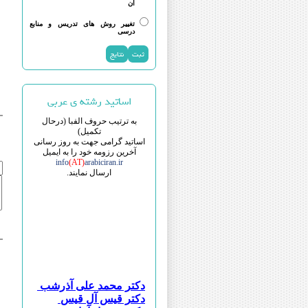
آن
تغییر روش های تدریس و منابع
درسی
اساتید رشته ی عربی
به ترتیب حروف الفبا (درحال
تکمیل)
اساتید گرامی جهت به روز رسانی
آخرین رزومه خود را به ایمیل
info
(AT)
arabiciran.ir
ارسال نمایند.
دکتر محمد علی آذرشب
دکتر قیس آل قیس
دکتر مهرداد آقائی هشتجین