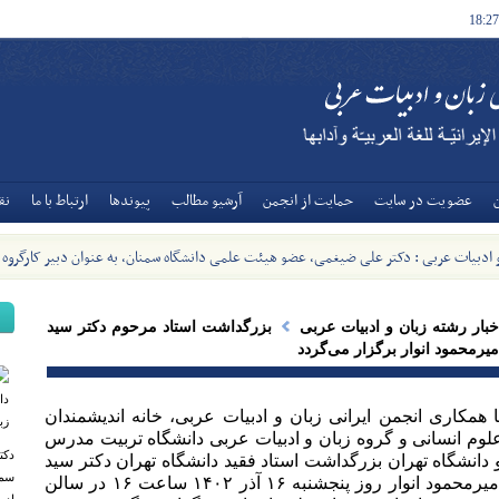
18:27
عضويت در سايت
حمايت از انجمن
آرشيو مطالب
پیوندها
ارتباط با ما
نق
و ادبیات عربی : دکتر علی ضیغمی، عضو هیئت علمی دانشگاه سمنان، به عنوان دبیر کارگروه
ات عربی وزارت منصوب شد - [1405/5/8]
خبار رشته زبان و ادبیات عربی
بزرگداشت استاد مرحوم دکتر سید
میرمحمود انوار برگزار می‌گردد
ا همکاری انجمن ایرانی زبان و ادبیات عربی، خانه اندیشمندان
لوم انسانی و گروه زبان و ادبیات عربی دانشگاه تربیت مدرس
دکت
 دانشگاه تهران بزرگداشت استاد فقید دانشگاه تهران دکتر سید
سمن
امیرمحمود انوار روز پنجشنبه ۱۶ آذر ۱۴۰۲ ساعت ۱۶ در سالن