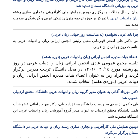
ربی به میزبانی دانشگاه سمنان تمدید شد
مان ارسال مقالات و برگزاری دومین همایش ملی کارآفرینی و تجاری سازی رشته
بان و ادبیات عربی
با تمرکز بر حوزه ترجمه متون پزشکی عربی و گردشگری سلامت
مدید شد.
ی
را باید عربی بخوانیم؟ (به مناسبت روز جهانی زبان عربی)
تن دکتر علی اصغر قهرمانی مقبل رئیس انجمن ایرانی زبان و ادبیات عربی به
ناسبت روز جهانی زبان عربی
عضاء هيات مديره انجمن ایرانی زبان و ادبیات عربی (دوره‌ هفتم)
لسه مجمع عمومی عادی انجمن ایرانی زبان و ادبیات عربی در روز
چهارشنبه مورخ ۱۵/ ۰۴ /۱۴۰۱ در محل دانشگاه تربیت مدرس برگزار
ردید و افراد زیر به عنوان اعضاء هیات مدیره انجمن ایرانی زبان و
دبیات عربی (دوره‌ی هفتم) انتخاب شدند.
کتر مهرداد آقائی به عنوان مدیر گروه زبان و ادبیات عربی دانشگاه محقق اردبیلی
ی
نصوب شد
ی حکمی از سوی سرپرست دانشگاه محقق اردبیلی، دکتر مهرداد آقائی عضو هیأت
لمی دانشگاه محقق اردبیلی به عنوان مدیر گروه آموزشی زبان و ادبیات عربی این
انشگاه منصوب شد.
ی
ومین همایش ملی کارآفرینی و تجاری سازی رشته زبان و ادبیات عربی در دانشگاه
منان برگزار می‌گردد