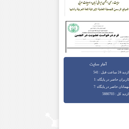
آمار سایت
دید 24 ساعت قبل : 541
اربران حاضر در پایگاه :1
همانان حاضر در پایگاه :7
زدید کل : 5880703