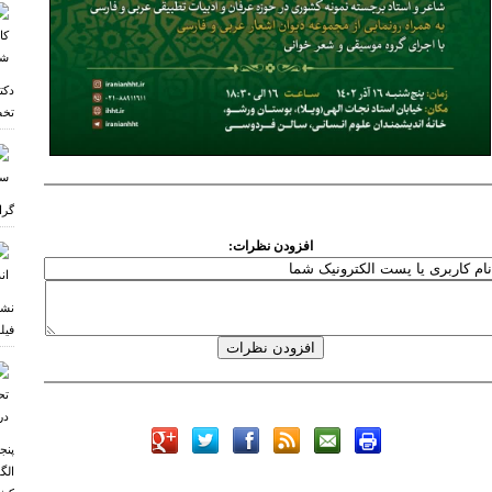
دکت
تخص
گرا
افزودن نظرات:
نشس
فیل
پنج
الگ