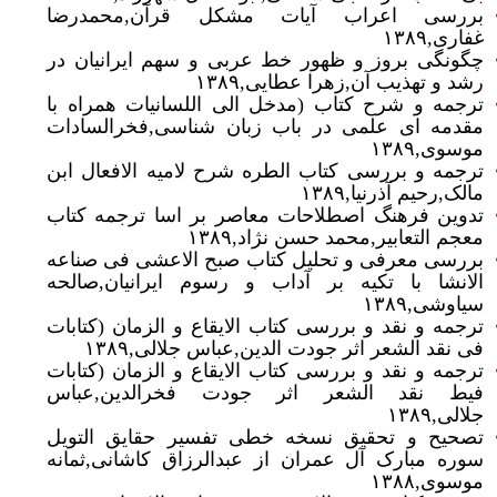
بررسی اعراب آیات مشکل قرآن‏‎,‎‏محمدرضا
غفاری‏‎,‎‏۱۳۸۹
چگونگی بروز و ظهور خط عربی و سهم ایرانیان در
رشد و تهذیب آن‏‎,‎‏زهرا عطایی‏‎,‎‏۱۳۸۹
ی
ترجمه و شرح کتاب (مدخل الی اللسانیات همراه با
مقدمه ای علمی در باب زبان شناسی‏‎,‎‏فخرالسادات
موسوی‏‎,‎‏۱۳۸۹
ترجمه و بررسی کتاب الطره شرح لامیه الافعال ابن
مالک‏‎,‎‏رحیم آذرنیا‏‎,‎‏۱۳۸۹
تدوین فرهنگ اصطلاحات معاصر بر اسا ترجمه کتاب
معجم التعابیر‏‎,‎‏محمد حسن نژاد‏‎,‎‏۱۳۸۹
بررسی معرفی و تحلیل کتاب صبح الاعشی فی صناعه
الانشا با تکیه بر آداب و رسوم ایرانیان‏‎,‎‏صالحه
سیاوشی‏‎,‎‏۱۳۸۹
ی
ترجمه و نقد و بررسی کتاب الایقاع و الزمان (کتابات
فی نقد الشعر اثر جودت الدین‏‎,‎‏عباس جلالی‏‎,‎‏۱۳۸۹
ترجمه و نقد و بررسی کتاب الایقاع و الزمان (کتابات
فیط نقد الشعر اثر جودت فخرالدین‏‎,‎‏عباس
ی
جلالی‏‎,‎‏۱۳۸۹
تصحیح و تحقیق نسخه خطی تفسیر حقایق التویل
سوره مبارک آل عمران از عبدالرزاق کاشانی‏‎,‎‏ثمانه
موسوی‏‎,‎‏۱۳۸۸