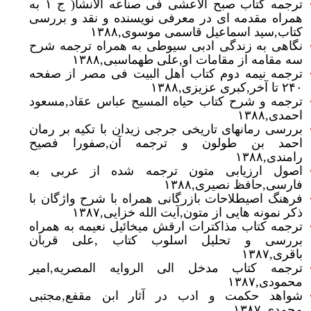
ترجمه کتاب صبح الاعشی فی صناعه الانشا( ج ۱ به
همراه مقدمه ای در معرفی نویسنده و نقد و بررسی
کتاب‏‎,‎‏سید اسماعیل قاسمی موسوی‏‎,‎‏۱۳۸۸
نگاهی به زندگی ادبی سیوطی به همراه ترجمه شرح
سه مقامه از مقامات او‏‎,‎‏علی طهماسبی‏‎,‎‏۱۳۸۸
ترجمه نیمه دوم کتاب اهل البیت فی مصر از صفحه
۲۴۰ تا آخر‏‎,‎‏کبری عزیزی‏‎,‎‏۱۳۸۸
ترجمه و شرح کتاب حیاه المسیح عباس عقاد‏‎,‎‏مسعود
احمدی‏‎,‎‏۱۳۸۸
بررسی رمانهای تاریخی جرجی زیدان با تکیه بر رمان
احمد بن طولون و ترجمه آن‏‎,‎‏صفورا فصیح
رامندی‏‎,‎‏۱۳۸۸
اصول ارزیابی متون ترجمه شده از عربی به
فارسی‏‎,‎‏حافظ نصیری‏‎,‎‏۱۳۸۸
فرهنگ اصیطلاحات بازرگانی همراه با شرح واژگان با
ذکر نمونه هایی از متون‏‎,‎‏آیت الله خزایی‏‎,‎‏۱۳۸۷
ترجمه کتاب مذاکترات ارقش میخائیل نعیمه به همراه
بررسی و تحلیل اسلوب کتاب ‏‎,‎‏علی قربان
باقری‏‎,‎‏۱۳۸۷
ترجمه کتاب مدخل الی الروایه المصریه‏‎,‎‏امیر
محمودی‏‎,‎‏۱۳۸۷
شواهد حکمت و ادب در آثار ابن مقفع‏‎,‎‏مجتبی
محمدی‏‎,‎‏۱۳۸۷