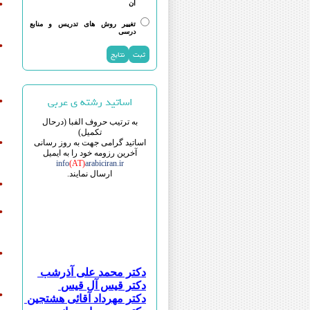
•
آن
تغییر روش های تدریس و منابع
درسی
•
اساتید رشته ی عربی
•
به ترتیب حروف الفبا (درحال
تکمیل)
•
اساتید گرامی جهت به روز رسانی
آخرین رزومه خود را به ایمیل
info
(AT)
arabiciran.ir
ارسال نمایند.
•
•
•
دکتر محمد علی آذرشب
دکتر قیس آل قیس
دکتر مهرداد آقائی هشتجین
•
دکتر حسین ابویسانی