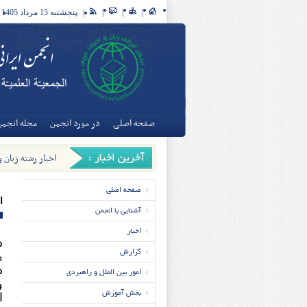
|
|
|
|
پنجشنبه 15 مرداد 1405
صفحه اصلی
در مورد انجمن
مجله انجمن
اخبار رشته زبان 
تخصصی زبان و ادبی
صفحه اصلی
ا
آشنایی با انجمن
اخبار
د
گزارش
ه
د
امور بین الملل و راهبردی
بخش آموزش
ا