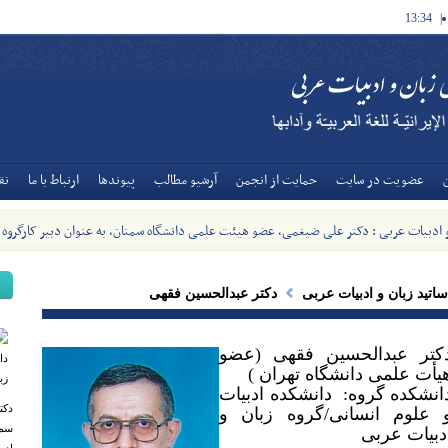
13:34
|
عضويت در سايت
حمايت از انجمن
آرشيو مطالب
پیوندها
ارتباط با ما
نق
و ادبیات عربی : دکتر علی ضیغمی، عضو هیئت علمی دانشگاه سمنان، به عنوان دبیر کارگروه
ات عربی وزارت منصوب شد - [1405/5/8]
ساتید زبان و ادبیات عربی
دکتر عبدالحسین فقهی
کتر عبدالحسین فقهی (عضو
یأت علمی دانشگاه تهران )
انشکده گروه: دانشکده ادبیات
دکت
و علوم انسانی‏‎/‎‏گروه زبان و
سمن
دبیات عربی