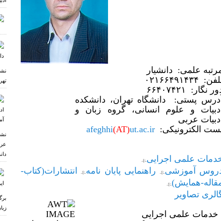
ادب
رتبه علمی: دانشیار
نشس
فن: ۰۲۱۶۶۴۹۱۴۳۴
تهر
ور نگار: ۶۶۴۰۷۴۲۱
درس پستی: دانشگاه تهران، دانشکده
دبیات و علوم انسانی، گروه زبان و
دبیات عربی
ست الکترونیکی:
ut.ac.ir
(AT)
afeghhi
نشس
عرب
دان
دمات علمی اجرایی
.:|:.
روس آموزشی
راهنمایی پایان نامه
انتشارات(کتاب-
.:|:.
.:|:.
قاله-همایش)
.:|:.
الری تصاویر
برگ
زبا
دمات علمی اجرایی