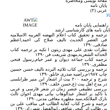
مقاله نویسی ومحاضره
پایان نامه
عربی (۲)
الا
اهنمایی پایان نامه
ایان نامه های کارشناسی ارشد
ترجمه و تحقیق کتاب اعلام النهضه العربیه الاسلامیه
فی العصر الحدیث تالیف صلاح کی احمد‏‎,‎‏اعظم
صادقی‏‎,‎‏۱۳۹۰
نظرات نقدی علی مهدی زیتون ا تکیه بر ترجمه کتاب
الحداثه الشعریه‏‎,‎‏مهدی شریعت فر‏‎,‎‏۱۳۹۰
ترجمه کتاب جماعه دیوان و عمر خیام‏‎,‎‏رسول فتحی
مظفری‏‎,‎‏۱۳۹۰
ترجمه و بررسی کتاب ثلاثیه البرده تالیف حسن حسین
چاپ ۱۹۸۷م‏‎,‎‏راضیه صدری خانلو‏‎,‎‏۱۳۹۰
شرح و ترجمه ۲۰۰ بیت از اشعار ابن منیر طرابلسی
در مدح اهل بیت (ع‏‎,‎‏حسن خلف‏‎,‎‏۱۳۹۰
بررسی تطبیقی عنصر زمان در شعر فارسی و عربی
با تاکید بر اشعار عبدالوهاب بیاتی مهدی اخوان ثالث
وی
نازک الملائکه‏‎,‎‏سید مطهره معافی مدنی‏‎,‎‏۱۳۹۰
ترجمه و شرح کتاب کفایه الطالب فی مناقب علی بن
بی طالب اثر گنجی شافعی‏‎,‎‏ابوالفضل شهرزاد‏‎,‎‏۱۳۹۰