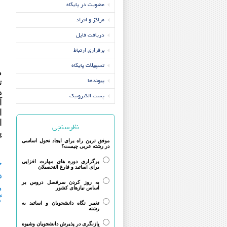
عضویت در پایگاه
مراکز و افراد
دریافت فایل
برقراری ارتباط
تسهیلات پایگاه
م
پیوندها
تل
د
پست الکترونیک
آ
ا
ا
نظرسنجی
پ
موفق ترین راه برای ایجاد تحول اساسی
در رشته عربی چیست؟
خ
برگزاری دوره های مهارت افزایی
برای اساتید و فارغ التحصیلان
د
به روز کردن سرفصل دروس بر
م
اساس نیازهای کشور
گ
تغییر نگاه دانشجویان و اساتید به
رشته
خ
بازنگری در پذیرش دانشجویان وشیوه