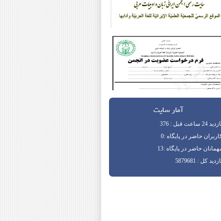
آمار سایت
دید 24 ساعت قبل : 376
اربران حاضر در پایگاه :0
همانان حاضر در پایگاه :13
زدید کل : 5879681