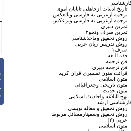
ارشناسی
تاریخ ادبیات ازجاهلی تاپایان اموی
ترجمه ازعربی به فارسی وبالعکس
ترجمه ازعربی به فارسی وبرعکس
تمرین دبیری
تمرین صرف ونحو۲
روش تحقیق وماخذشناسی
روش تدریس زبان عربی
صرف۱
فقه اللغه
فن ترجمه
فن ترجمه دبیری
قرائت متون تفسیری قران کریم
باز
متون اسلامی
ک
متون تاریخی وجغرافیائی
م
متون حدیث
با
نهج البلاغه واحادیث اسلامی
ارشناسی ارشد
روش تحقیق و مقاله نویسی
روش تحقیق وسمینارمسائل مربوط
عربی (۲)
متون اسلامی