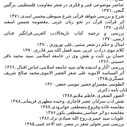
عناصر موضوعی فنی و فکری در شعر مقاومت فلسطینی ‏‎,‎‏نرگس
گنجی ‏‎,‎‏۱۳۷۱
شرح و بررسی شواهد قرآنی شرع سیوطی‏‎,‎‏محسن اسدی‏‎,‎‏۱۳۷۱
اثر قرائت قرآن در نحو زبان عربی ‏‎,‎‏معصومه شمس اسفند
آبادی‏‎,‎‏۱۳۷۰
بررسی و ترجمه کتاب تاریخالادب العربی‏‎,‎‏فرانگیز فدائی
ارسی‏‎,‎‏۱۳۷۰
امثال و حکم در شعر متنبی ‏‎,‎‏علی نوروزی ‏‎,‎‏۱۳۷۰
کلام نبوی درادب عربی ‏‎,‎‏سید فضل الله میر قادری‏‎,‎‏۱۳۷۰
حسان بن ثابت و نقش وی در جامعه اسلامی ‏‎,‎‏سید محمد باقر
حسینی ‏‎,‎‏۱۳۶۶
بررسی ?آثار و اندیشه های سید جامعه اسلامی‏‎,‎‏عباس اقبال ‏‎,‎‏۱۳۶۶
أثر السیاسه الامویه علی شعر العصر الاموی‏‎,‎‏محمد صالح شریف
عسگری‏‎,‎‏۱۳۶۵
الطوسی مفسراو‏‎,‎‏خضیر موسی جعفر‏‎,‎‏۱۳۶۰
ایان نامه دکتری
الصور الشعری ‏‎,‎‏فاطم ملایم‏‎,‎‏۱۳۸۸
نقش ادب سرایان عصر قاچاری ‏‎,‎‏وحیده مطهری فریمانی‏‎,‎‏۱۳۸۸
مقایسه غاده وفروغ‏‎,‎‏مصطفی جوانرودی‏‎,‎‏۱۳۸۷
مقایسه دو اثر حماسی‏‎,‎‏مصطفی بکور‏‎,‎‏۱۳۸۶
علویات سید حمیری‏‎,‎‏روح الله صیادی نزاد‏‎,‎‏۱۳۸۶
بررسی سیر تحولی شعر در مصر ‏‎,‎‏عبد الاحد غیبی‏‎,‎‏۱۳۸۵