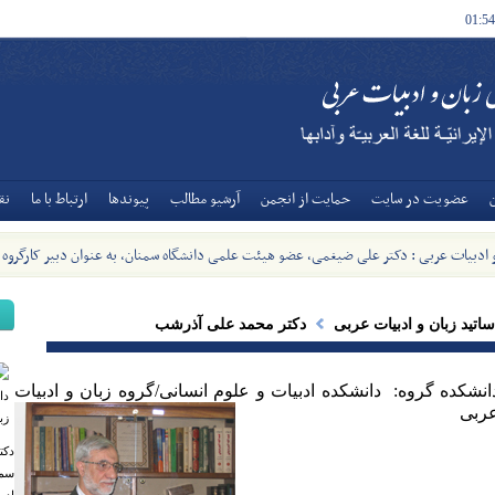
01:54
عضويت در سايت
حمايت از انجمن
آرشيو مطالب
پیوندها
ارتباط با ما
نق
و ادبیات عربی : دکتر علی ضیغمی، عضو هیئت علمی دانشگاه سمنان، به عنوان دبیر کارگروه
ات عربی وزارت منصوب شد - [1405/5/8]
ساتید زبان و ادبیات عربی
دکتر محمد علی آذرشب
دانشکده گروه: دانشکده ادبیات و علوم انسانی‏‎/‎‏گروه زبان و ادبیات
ربی
دکت
سمن