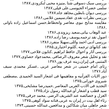
بررسی سبک دسوقی شتا ‏‎,‎‏منیزه محبی لنکرودی‏‎,‎‏۱۳۸۷
سلمی خضراء الجیوسی‏‎,‎‏علی فیلی‏‎,‎‏۱۳۸۷
بررسی دیوان بابطین‏‎,‎‏مجاهد جاه‏‎,‎‏۱۳۸۷
بررسی نظرات نقدی عقاد‏‎,‎‏سیمین غلامی‏‎,‎‏۱۳۸۶
مقایسه مدایح نبوی معاصر وانحطاط‏‎,‎‏حسن اسماعیل زاده باوانی
عبد الوهاب بیاتی‏‎,‎‏سعید ریزوندی‏‎,‎‏۱۳۸۶
اصول نقد ترجمه‏‎,‎‏یوسف رضا زاده‏‎,‎‏۱۳۸۶
بررسی ادبی احمد وائلی‏‎,‎‏سهیلا منفرد‏‎,‎‏۱۳۸۶
نقد کتابهای ترجمه ‏‎,‎‏کلثوم اختیاری‏‎,‎‏۱۳۸۵
بررسی آثار و احوال حافظ ابراهیم ‏‎,‎‏کتایون فلاحی‏‎,‎‏۱۳۷۷
نقد و تحلیل شعر معروف الرصافی ‏‎,‎‏محمدجواد حصاوی‏‎,‎‏۱۳۷۷
المتنبی فی إیران‏‎,‎‏زینه عرف پور‏‎,‎‏۱۳۷۶
رثای امام خمینی در شعر معاصر عربی ‏‎,‎‏عسکر محمدی سیف
آباد‏‎,‎‏۱۳۷۶
دور الایات القرآنیه و مفاهیمها فی اشعار السید الحمیدی ‏‎,‎‏مصطفی
شیروی خوزانی‏‎,‎‏۱۳۷۵
التجدید فی الادب العربی المعاصر ‏‎,‎‏حمیدرضا مشایخی‏‎,‎‏۱۳۷۵
سید قطب و اشعار أو‏‎,‎‏عبدالله رسول نژاد‏‎,‎‏۱۳۷۵
الغزل و خصائصه عند الشریف الرضی ‏‎,‎‏محمد جرفی‏‎,‎‏۱۳۷۵
رثاء اهل بیت در إیران به عربی‏‎,‎‏فتانه سواد کوهی‏‎,‎‏۱۳۷۵
وی
شعر جاهلی میان شکاکین و مدافعین‏‎,‎‏عبدالله حسینی‏‎,‎‏۱۳۷۴