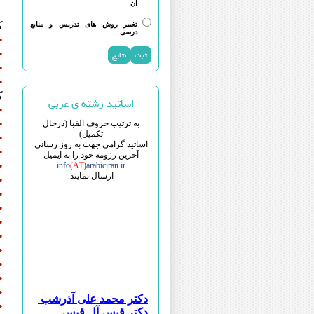
آن
د
ک
تغییر روش های تدریس و منابع
درسی
•
•
•
•
ک
اساتید رشته ی عربی
•
•
به ترتیب حروف الفبا (درحال
تکمیل)
•
اساتید گرامی جهت به روز رسانی
•
آخرین رزومه خود را به ایمیل
•
info
(AT)
arabiciran.ir
ارسال نمایند.
•
•
•
•
•
•
•
•
•
دکتر محمد علی آذرشب
دکتر قیس آل قیس
•