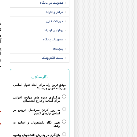
عضویت در پایگاه
مراکز و افراد
دریافت فایل
م
ت
برقراری ارتباط
د
تسهیلات پایگاه
آ
پ
پیوندها
آ
پست الکترونیک
د
صن
نظرسنجی
موفق ترین راه برای ایجاد تحول اساسی
در رشته عربی چیست؟
برگزاری دوره های مهارت افزایی
برای اساتید و فارغ التحصیلان
خ
به روز کردن سرفصل دروس بر
•
اساس نیازهای کشور
تغییر نگاه دانشجویان و اساتید به
•
رشته
بازنگری در پذیرش دانشجویان وشیوه