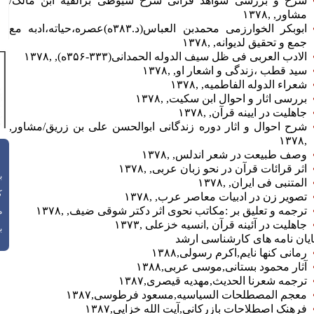
مشاور‏‎,‎‏ ‏‎,‎‏۱۳۷۸
ابوبکر الخوارزمی محمدبن العباس(د.۳۸۳ه)عصره،حیاته،ادبه مع
جمع و تحقیق لدیوانه‏‎,‎‏ ‏‎,‎‏۱۳۷۸
الادب العربی فی ظل سیف الدوله الحمدانی(۳۳۳‏‎-‎‏۳۵۶ه)‏‎,‎‏ ‏‎,‎‏۱۳۷۸
سید قطب ،زندگی و اشعار او‏‎,‎‏ ‏‎,‎‏۱۳۷۸
شعراء الدوله الفاطمیه‏‎,‎‏ ‏‎,‎‏۱۳۷۸
بررسی اثار و احوال ابن سکیت‏‎,‎‏ ‏‎,‎‏۱۳۷۸
جاهلیت در ایینه قرآن‏‎,‎‏ ‏‎,‎‏۱۳۷۸
وصف طبیعت در شعر اندلس‏‎,‎‏ ‏‎,‎‏۱۳۷۸
اثر قرائات قرآن در نحو زبان عربی‏‎,‎‏ ‏‎,‎‏۱۳۷۸
باز
المتنبی فی ایران‏‎,‎‏ ‏‎,‎‏۱۳۷۸
ک
تصویر زن در ادبیات معاصر عرب‏‎,‎‏ ‏‎,‎‏۱۳۷۸
ترجمه و تعلیق بر :مکاتب نحوی اثر دکتر شوقی ضیف‏‎,‎‏ ‏‎,‎‏۱۳۷۸
م
جاهلیت در آئینه قرآن ‏‎,‎‏انسیه خزعلی ‏‎,‎‏۱۳۷۳
با
ایان نامه های کارشناسی ارشد
رمانی کنها نایم‏‎,‎‏اکرم رسولی‏‎,‎‏۱۳۸۸
آثار محمود بستانی‏‎,‎‏موسی عربی‏‎,‎‏۱۳۸۸
ترجمه شعرنا الحدیث‏‎,‎‏مهدیه قیصری‏‎,‎‏۱۳۸۷
معجم المصطلحات السیاسیه‏‎,‎‏مسعود فرطوسی‏‎,‎‏۱۳۸۷
فرهنک اصطلاحات بازرکانی‏‎,‎‏آیت الله خزایی‏‎,‎‏۱۳۸۷