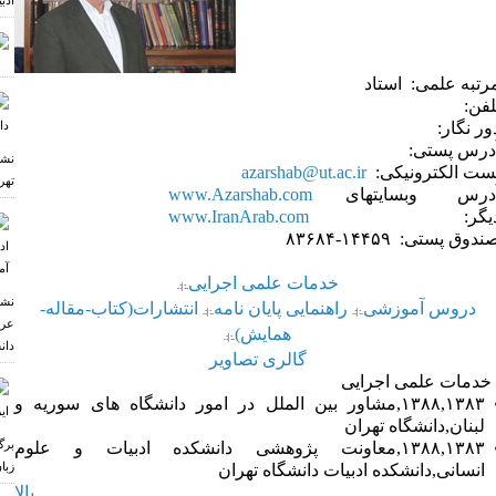
ادب
رتبه علمی: استاد
لفن:
ور نگار:
درس پستی:
نشس
ست الکترونیکی:
azarshab@ut.ac.ir
تهر
درس وبسایتهای
www.Azarshab.com
یگر:
www.IranArab.com
دوق پستی: ۸۳۶۸۴‎-‎۱۴۴۵۹
خدمات علمی اجرایی
.:|:.
نشس
دروس آموزشی
راهنمایی پایان نامه
انتشارات(کتاب-مقاله-
.:|:.
.:|:.
عرب
همایش)
.:|:.
دان
گالری تصاویر
دمات علمی اجرایی
۱۳۸۳‏‎,‎‏۱۳۸۸‏‎,‎‏مشاور بین الملل در امور دانشگاه های سوریه و
لبنان‏‎,‎‏دانشگاه تهران
برگ
۱۳۸۳‏‎,‎‏۱۳۸۸‏‎,‎‏معاونت پژوهشی دانشکده ادبیات و علوم
زبا
انسانی‏‎,‎‏دانشکده ادبیات دانشگاه تهران
بالا