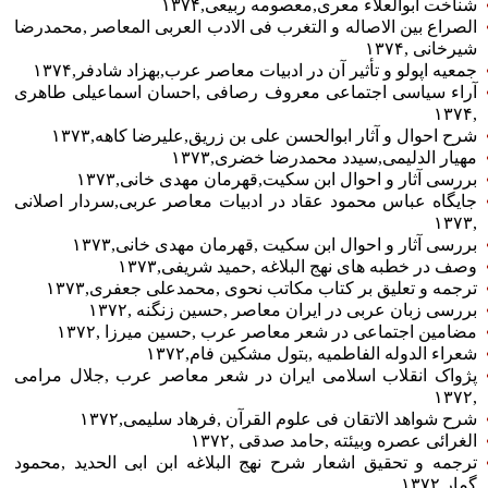
شناخت ابوالعلاء معری‏‎,‎‏معصومه ربیعی‏‎,‎‏۱۳۷۴
الصراع بین الاصاله و التغرب فی الادب العربی المعاصر ‏‎,‎‏محمدرضا
شیرخانی ‏‎,‎‏۱۳۷۴
جمعیه اپولو و تأثیر آن در ادبیات معاصر عرب‏‎,‎‏بهزاد شادفر‏‎,‎‏۱۳۷۴
آراء سیاسی اجتماعی معروف رصافی ‏‎,‎‏احسان اسماعیلی طاهری
ی
شرح احوال و آثار ابوالحسن علی بن زریق‏‎,‎‏علیرضا کاهه‏‎,‎‏۱۳۷۳
مهیار الدلیمی‏‎,‎‏سیدد محمدرضا خضری‏‎,‎‏۱۳۷۳
بررسی آثار و احوال ابن سکیت‏‎,‎‏قهرمان مهدی خانی‏‎,‎‏۱۳۷۳
جایگاه عباس محمود عقاد در ادبیات معاصر عربی‏‎,‎‏سردار اصلانی
بررسی آثار و احوال ابن سکیت ‏‎,‎‏قهرمان مهدی خانی‏‎,‎‏۱۳۷۳
وصف در خطبه های نهج البلاغه ‏‎,‎‏حمید شریفی‏‎,‎‏۱۳۷۳
ترجمه و تعلیق بر کتاب مکاتب نحوی ‏‎,‎‏محمدعلی جعفری‏‎,‎‏۱۳۷۳
بررسی زبان عربی در ایران معاصر ‏‎,‎‏حسین زنگنه ‏‎,‎‏۱۳۷۲
مضامین اجتماعی در شعر معاصر عرب ‏‎,‎‏حسین میرزا ‏‎,‎‏۱۳۷۲
ی
شعراء الدوله الفاطمیه ‏‎,‎‏بتول مشکین فام‏‎,‎‏۱۳۷۲
پژواک انقلاب اسلامی ایران در شعر معاصر عرب ‏‎,‎‏جلال مرامی
شرح شواهد الاتقان فی علوم القرآن ‏‎,‎‏فرهاد سلیمی‏‎,‎‏۱۳۷۲
ی
الغرائی عصره وبیئته ‏‎,‎‏حامد صدقی ‏‎,‎‏۱۳۷۲
ترجمه و تحقیق اشعار شرح نهج البلاغه ابن ابی الحدید ‏‎,‎‏محمود
گمار‏‎,‎‏۱۳۷۲