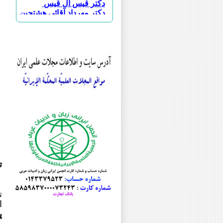
۱ - صرف 
دکتر مهرداد آقائی هشتجین
۲- مباحث
دکتر حسین ابویسانی
۳-نثر صدر اسلا
دکتر علی اکبر احمدی چناری
۴- شع
دکتر احسان اسماعیلی طاهری
۵- نث
دکتر سجاد اسماعیلی
۶- رو
دکتر علی اسودی
۷- متون نظ
دکتر بهنوش اصغری
دکتر جواد اصغری
۸- خا
دکتر محمد جعفر اصغری
۹- تاریخ
دکتر علی افضلی
۱۰ –رو
دکتر عباس اقبالی
دکتر ابوالحسن امین مقدسی
مرحوم دکتر سید امیر محمود انوا
دکتر امید ایزانلو
۲- مباحث ع
دکتر جمشید باقرزاده
دکتر رسول بلاوی
دکتر خلیل پروینی
ت
دکتر یدالله پشابادی
دکتر هدایت الله تقی زاده
دکتر محمدحسن تقیه
ت
دکتر مریم جلائی
اسل
دکتر علی اصغر حبیبی
پ
مرحوم دکتر فیروز حریرچی