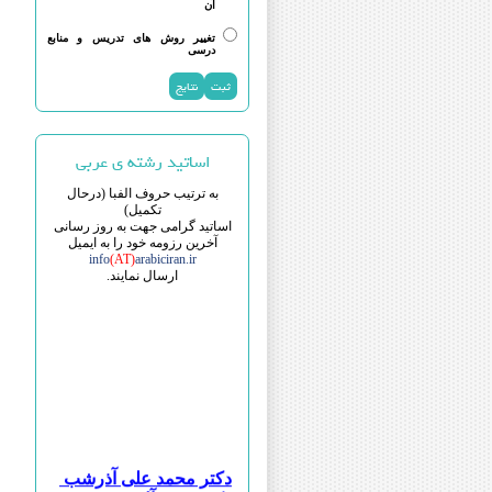
آن
تغییر روش های تدریس و منابع
درسی
ت
۱- ترب
۲- ت
۳- علام
اساتید رشته ی عربی
۴- علوم 
به ترتیب حروف الفبا (درحال
تکمیل)
اساتید گرامی جهت به روز رسانی
۱- متو
آخرین رزومه خود را به ایمیل
۲- مت
info
(AT)
arabiciran.ir
ارسال نمایند.
۳- متون نظم و
۴- روزنامه
۵- نهج
۶- علو
۷- آموزش
۸- متو
۹- تار
۱۰- تاری
دکتر محمد علی آذرشب
دکتر قیس آل قیس