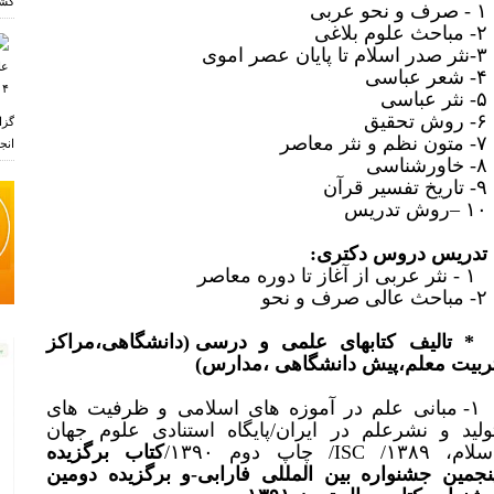
کشو
و نحو عربی
 علوم بلاغی
م تا پایان عصر اموی
ر عباسی
ر عباسی
ش تحقیق
گزا
م و نثر معاصر
انجم
ورشناسی
 تفسیر قرآن
ش تدریس
تدریس دروس دکتری:
ر
۱ - نثر عربی از آغاز تا دوره معاصر
الی صرف و نحو
* تالیف کتابهای
علمی و
درسی (دانشگاهی،مراکز
ربیت معلم،پیش دانشگاهی ،مدارس)
۱- مبانی علم در آموزه های اسلامی و ظرفیت های
ولید و نشرعلم در ایران/پایگاه استنادی علوم جهان
ام، ISC /۱۳۸۹/ چاپ دوم ۱۳۹۰/
کتاب برگزیده
نجمین جشنواره بین المللی فارابی-و برگزیده دومین