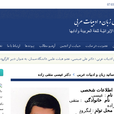
07:03
عضويت در سايت
حمايت از انجمن
آرشيو مطالب
پیوندها
ارتباط با ما
نق
و ادبیات عربی : دکتر علی ضیغمی، عضو هیئت علمی دانشگاه سمنان، به عنوان دبیر کارگروه
ات عربی وزارت منصوب شد - [1405/5/8]
ساتید زبان و ادبیات عربی
دکتر عیسی متقی زاده
اطلاعات شخصی
نام
: عیسی
نام خانوادگی
: متقی
دکت
اده
سمن
محل تولد
: لنگرود