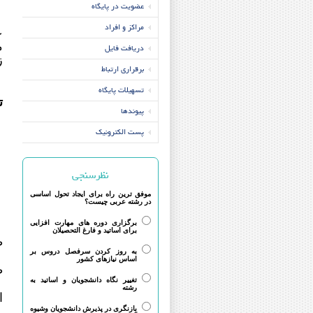
عضویت در پایگاه
مراکز و افراد
ع
م
دریافت فایل
ز
برقراری ارتباط
تسهیلات پایگاه
ت
پیوندها
۱
۲
پست الکترونیک
۳
۴
نظرسنجی
۵
موفق ترین راه برای ایجاد تحول اساسی
در رشته عربی چیست؟
برگزاری دوره های مهارت افزایی
برای اساتید و فارغ التحصیلان
ط
به روز کردن سرفصل دروس بر
اساس نیازهای کشور
ط
تغییر نگاه دانشجویان و اساتید به
د
رشته
ا
بازنگری در پذیرش دانشجویان وشیوه