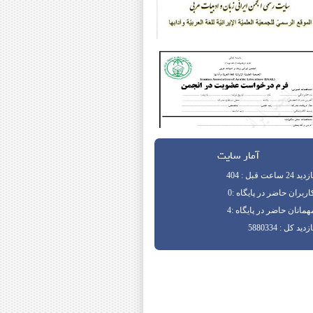
آمار سایت
دید 24 ساعت قبل : 404
اربران حاضر در پایگاه :0
همانان حاضر در پایگاه :4
زدید کل : 5880334