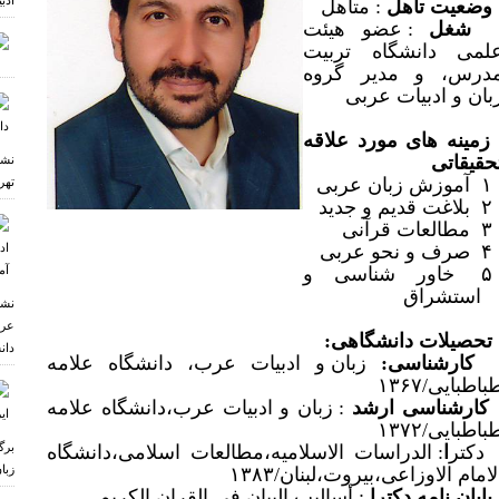
ادب
وضعیت تأهل
: متأهل
شغل
: عضو هیئت
لمی دانشگاه تربیت
درس، و مدیر گروه
بان و ادبیات عربی
زمینه های مورد علاقه
حقیقاتی
نشس
آموزش زبان عربی
تهر
بلاغت قدیم و جدید
مطالعات قرآنی
صرف و نحو عربی
خاور شناسی و
استشراق
نشس
عرب
تحصیلات دانشگاهی:
دان
کارشناسی:
زبان و ادبیات عرب، دانشگاه علامه
باطبایی/۱۳۶۷
کارشناسی ارشد
: زبان و ادبیات عرب،دانشگاه علامه
باطبایی/۱۳۷۲
برگ
کتر
ا
: الدراسات الاسلامیه،مطالعات اسلامی،دانشگاه
زبا
لامام الاوزاعی،بیروت،لبنان/۱۳۸۳
پایان نامه دکترا
: أسالیب البیان فی القران الکریم