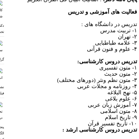
فعالیت های آموزشی و تدریس
دریس در دانشگاه های :
دکت
یت مدرس
تخص
هران
ه طباطبایی
و فنون قرآنی
گرا
تدریس دروس کارشناسی:
ن تفسیری
ون حدیث
نثر (دورهای مختلف)
 و مجلات عربی
نشس
 البلاغه
فیل
م بلاغی
 زبان عربی
ن اسلامی
یخ اسلام
خ تفسیر قرآن
پنج
تدریس دروس کارشناسی ارشد :
الگ