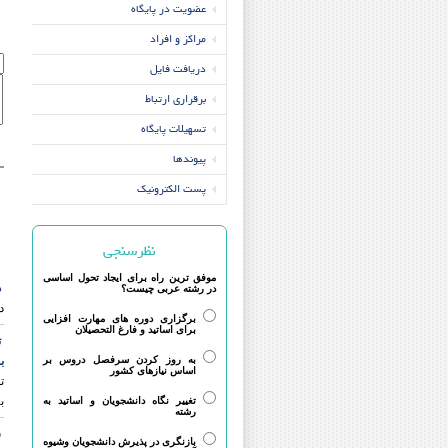
عضویت در پایگاه
مراکز و افراد
دریافت فایل
برقراری ارتباط
تسهیلات پایگاه
پیوندها
پست الکترونیک
نظرسنجی
موفق ترین راه برای ایجاد تحول اساسی
د
در رشته عربی چیست؟
د
برگزاری دوره های مهارت افزایی
برای اساتید و فارغ التحصیلان
ت
به روز کردن سرفصل دروس بر
به
اساس نیازهای کشور
ت
به
تغییر نگاه دانشجویان و اساتید به
رشته
س
بازنگری در پذیرش دانشجویان وشیوه