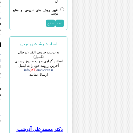
آن
س
تغییر روش های تدریس و منابع
ه
درسی
ر
ه
ر
ب
اساتید رشته ی عربی
ا
به ترتیب حروف الفبا (درحال
ت
تکمیل)
ا
اساتید گرامی جهت به روز رسانی
آخرین رزومه خود را به ایمیل
ا
info
(AT)
arabiciran.ir
ب
ارسال نمایند.
ه
ه
م
ا
پ
پ
دکتر محمد علی آذرشب
ا
دکتر قیس آل قیس