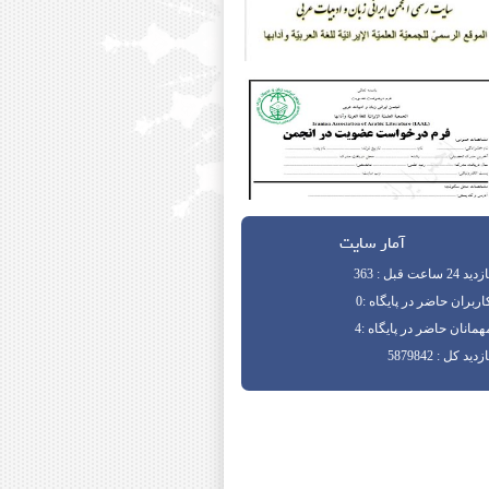
آمار سایت
دید 24 ساعت قبل : 363
اربران حاضر در پایگاه :0
همانان حاضر در پایگاه :4
زدید کل : 5879842