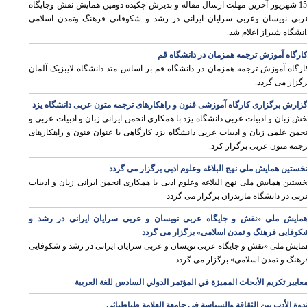
15 شهريور آخرين مهلت ارسال مقاله و پذيرش چکيده دومین همایش نقش وجايگاه
ربى نويسان وعربى سرايان ايرانى در رشد و شکوفاىى فرهنگ وتمدن اسلامى
انشگاه شیراز اعلام شد.
ارگاه آموزش ترجمه همزمان در دانشگاه قم
ارگاه آموزش ترجمه همزمان در دانشگاه قم بر اساس متد دانشگاه لایبزیک آلمان
ی
رگزار می گردد.
زارش برگزاری کارگاه آموزشی فنون و راهکارهای ترجمه متون عربی دانشگاه یزد
خش زبان و ادبیات عربی دانشگاه یزد با همکاری انجمن ایرانی زبان و ادبیات عربی و
نجمن علمی زبان و ادبیات عربی دانشگاه یزد کارگاهی با عنوان فنون و راهکارهای
رجمه متون عربی برگزار کرد.
خستین همایش ملی نهج البلاغه وعلوم ادبی برگزار می گردد
خستین همایش ملی نهج البلاغه وعلوم ادبی با همکاری انجمن ایرانی زبان و ادبیات
ربی در دانشگاه مازندران برگزار می گردد
مایش ملی «نقش و جایگاه عربی نویسان و عربی سرایان ایرانی در رشد و
ی
کوفایی فرهنگ و تمدن اسلامی» برگزار می گردد
مایش ملی «نقش و جایگاه عربی نویسان و عربی سرایان ایرانی در رشد و شکوفایی
رهنگ و تمدن اسلامی» برگزار می گردد
ی
عايير تكريم الأبحاث المميزة في المؤتمر الدولي السادس للغة العربية
دوة الأدب بين الثقافة والسياسة في جامعة العلامة طباطبائي