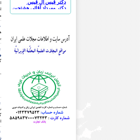
ا
دکتر مهرداد آقائی هشتجین
ا
دکتر حسین ابویسانی
م
دکتر علی اکبر احمدی چناری
دکتر احسان اسماعیلی طاهری
ه
دکتر سجاد اسماعیلی
دکتر علی اسودی
ب
دکتر بهنوش اصغری
دکتر جواد اصغری
ب
دکتر محمد جعفر اصغری
و
دکتر علی افضلی
گ
دکتر عباس اقبالی
دکتر ابوالحسن امین مقدسی
-
مرحوم دکتر سید امیر محمود انوا
دکتر امید ایزانلو
دکتر جمشید باقرزاده
دکتر رسول بلاوی
دکتر خلیل پروینی
ب
دکتر یدالله پشابادی
دکتر هدایت الله تقی زاده
دکتر محمدحسن تقیه
ا
دکتر مریم جلائی
دکتر علی اصغر حبیبی
ن
مرحوم دکتر فیروز حریرچی
ز