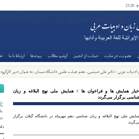
23:20
|
عضويت در سايت
حمايت از انجمن
آرشيو مطالب
پیوندها
ارتباط با ما
نق
و ادبیات عربی : دکتر علی ضیغمی، عضو هیئت علمی دانشگاه سمنان، به عنوان دبیر کارگروه
ات عربی وزارت منصوب شد - [1405/5/8]
خبار همایش ها و فراخوان ها
همایش ملی نهج البلاغه و زبان
ناسی برگزار می‌گردد
مایش ملی نهج البلاغه و زبان شناسی دهم مهرماه در دانشگاه گیلان برگزار
ی‌گردد.
دکت
سمن