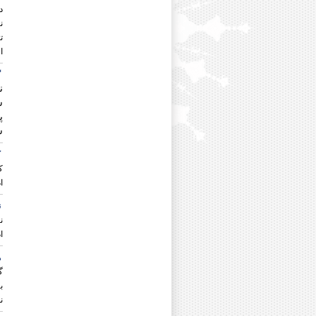
دکتر عبدالله حسینی
د
دکتر علی رضا حسینی
ن
دکتر محمود حیدری
دکتر أحمدرضا حیدریان شهری
ا
دکتر محمد خاقانی
دکتر انسیه خزعلی
گ
دکتر محمود خورسندی
دکتر محمد دزفولی
دکتر نجمه رجایی
پ
دکتر رقیه رستم پور
ش
دکتر امیرحسین رسول نیا
دکتر حجت رسولی
ک
دکتر ابوالفضل رضایی
ک
دکتر رمضان رضایی
ا
دکتر غلامعباس رضایی
دکتر یدالله رفیعی
ن
دکتر کبری روشنفکر
ن
دکتر عیسی زارع درنیانی
ا
دکتر سید ابوالفضل سجادی
ه
دکتر علی سلیمی
گ
دکتر صابره سیاوشی
دکتر حسین سیدی
دکتر محسن سیفی
ن
دکتر معصومه شبستری