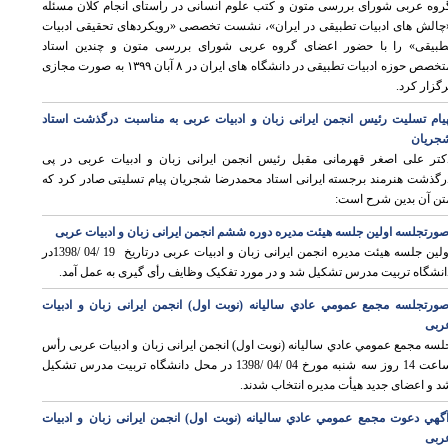
روه عربی شورای بررسی متون و کتب علوم انسانی در راستای انجام کلان مسئله
چالش های ادبیات تطبیقی در ایران»، نشست تخصصی «رویکردهای تحقیقی ادبیات
طبیقی» را با حضور اعضای گروه عربی شورای بررسی متون و چندین استاد
متخصص حوزه ادبیات تطبیقی در دانشگاه های ایران در ۸ آبان ۱۳۹۹ به صورت مجازی
رگزار کرد.
یام تسلیت رئیس انجمن ایرانی زبان و ادبیات عربی به مناسبت درگذشت استاد
جریان
کتر علی اصغر قهرمانی مقبل رئیس انجمن ایرانی زبان و ادبیات عربی در پی
رگذشت هنرمند برجسته ایرانی استاد محمدرضا شجریان پیام تسلیتی صادر کرد که
تن آن بدین شرح است:
ورتجلسه اولین جلسه هیئت مدیره دوره ششم انجمن ایرانی زبان و ادبیات عربی
اولین جلسه هیئت مدیره انجمن ایرانی زبان و ادبیات عربی درتاریخ 19 /04 /1398در
انشگاه تربیت مدرس تشکیل شد و در مورد تفکیک وظایف رأی گیری به عمل آمد
.
ورتجلسه مجمع عمومي عادي سالیانه (نوبت اول) انجمن ايرانی زبان و ادبیات
ربی
لسه مجمع عمومي عادي سالیانه (نوبت اول) انجمن ايرانی زبان و ادبیات عربی رأس
ساعت 14 روز سه شنبه مورخ 04 /04 /1398 در محل دانشگاه تربیت مدرس تشكيل
د و اعضای جدید هیأت مدیره انتخاب شدند.
گهي دعوت مجمع عمومي عادي سالیانه (نوبت اول) انجمن ايرانی زبان و ادبیات
وی
ربی