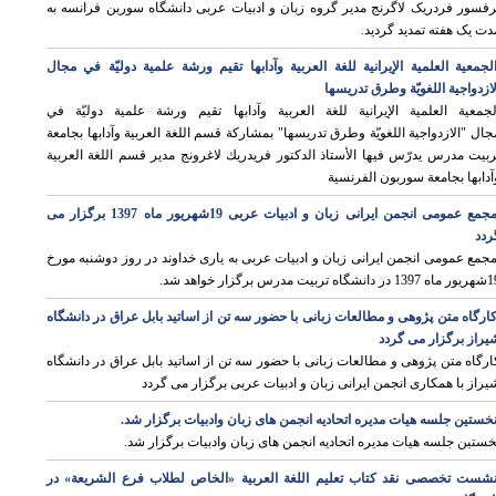
رفسور فردریک لاگرنج مدیر گروه زبان و ادبیات عربی دانشگاه سوربن فرانسه به
دت یک هفته تمدید گردید.
لجمعية العلمية الإيرانية للغة العربية وآدابها تقيم ورشة علمية دوليّة في مجال
لازدواجية اللغويّة وطرق تدريسها
لجمعية العلمية الإيرانية للغة العربية وآدابها تقيم ورشة علمية دوليّة في
جال "الازدواجية اللغويّة وطرق تدريسها" بمشاركة قسم اللغة العربية وآدابها بجامعة
ربيت مدرس يدرّس فيها الأستاذ الدکتور فريدريك لاغرونج مدير قسم اللغة العربية
آدابها بجامعة سوربون الفرنسية
مجمع عمومی انجمن ایرانی زبان و ادبیات عربی 19شهریور ماه 1397 برگزار می
ردد
جمع عمومی انجمن ایرانی زبان و ادبیات عربی به یاری خداوند در روز دوشنبه مورخ
ر دانشگاه تربیت مدرس برگزار خواهد شد.
ارگاه متن پژوهی و مطالعات زبانی با حضور سه تن از اساتید بابل عراق در دانشگاه
یراز برگزار می گردد
ارگاه متن پژوهی و مطالعات زبانی با حضور سه تن از اساتید بابل عراق در دانشگاه
یراز با همکاری انجمن ایرانی زبان و ادبیات عربی برگزار می گردد
خستین جلسه هیات مدیره اتحادیه انجمن های زبان وادبیات برگزار شد.
خستین جلسه هیات مدیره اتحادیه انجمن های زبان وادبیات برگزار شد.
شست تخصصی نقد کتاب تعلیم اللغة العربية «الخاص لطلاب فرع الشریعة» در