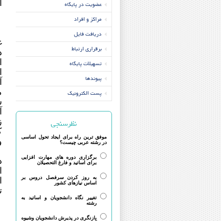
ا
عضویت در پایگاه
مراکز و افراد
دریافت فایل
غ
برقراری ارتباط
د
ا
تسهیلات پایگاه
ا
پیوندها
آ
م
پست الکترونیک
ش
آ
نظرسنجی
ز
ک
موفق ترین راه برای ایجاد تحول اساسی
و
در رشته عربی چیست؟
ا
برگزاری دوره های مهارت افزایی
د
برای اساتید و فارغ التحصیلان
ا
به روز کردن سرفصل دروس بر
ا
اساس نیازهای کشور
ت
تغییر نگاه دانشجویان و اساتید به
رشته
بازنگری در پذیرش دانشجویان وشیوه