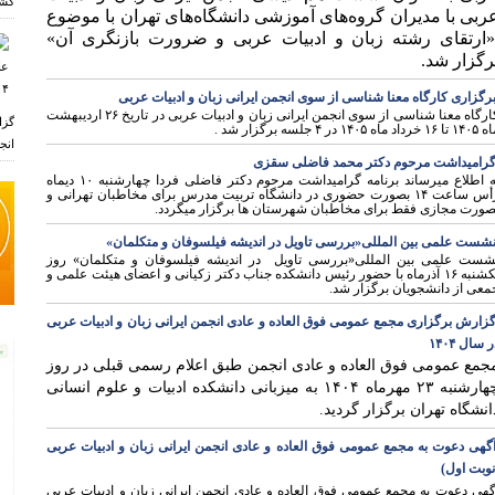
کشو
ربی با مدیران گروه‌های آموزشی دانشگاه‌های تهران
با
موضوع
ارتقای رشته زبان و ادبیات عربی و ضرورت بازنگری آن»
رگزار شد.
رگزاری کارگاه معنا شناسی از سوی انجمن ایرانی زبان و ادبیات عربی
ارگاه معنا شناسی از سوی انجمن ایرانی زبان و ادبیات عربی در تاریخ
۲۶
اردیبهشت
گزا
اه
۱۴۰۵
تا
۱۶
خرداد ماه
۱۴۰۵
در
۴
جلسه برگزار شد
.
انجم
رامیداشت مرحوم دکتر محمد فاضلی سقزی
ه اطلاع میرساند برنامه گرامیداشت مرحوم دکتر فاضلی فردا چهارشنبه
۱۰
دیماه
أس ساعت
۱۴
بصورت حضوری در دانشگاه تربیت مدرس برای مخاطبان تهرانی و
صورت مجازی فقط برای مخاطبان شهرستان ها برگزار میگردد.
شست علمی بين المللى«بررسى تاویل در انديشه فیلسوفان و متکلمان»
شست علمی بین المللى«بررسى تاویل در اندیشه فیلسوفان و متکلمان» روز
ر
کشنبه
۱۶
آذرماه با حضور رئیس دانشکده جناب دکتر زکیانى و اعضای هیئت علمی و
معی از دانشجویان برگزار شد
.
زارش برگزاری مجمع عمومی فوق العاده و عادی انجمن ایرانی زبان و ادبیات عربی
 سال ۱۴۰۴
جمع عمومی فوق العاده و عادی انجمن طبق اعلام رسمی قبلی در روز
چهارشنبه ۲۳ مهرماه ۱۴۰۴ به میزبانی دانشکده ادبیات و علوم انسانی
انشگاه تهران برگزار گردید.
گهی دعوت به مجمع عمومی فوق العاده و عادی انجمن ایرانی زبان و ادبیات عربی
نوبت اول)
گهی دعوت به مجمع عمومی فوق العاده و عادی انجمن ایرانی زبان و ادبیات عربی