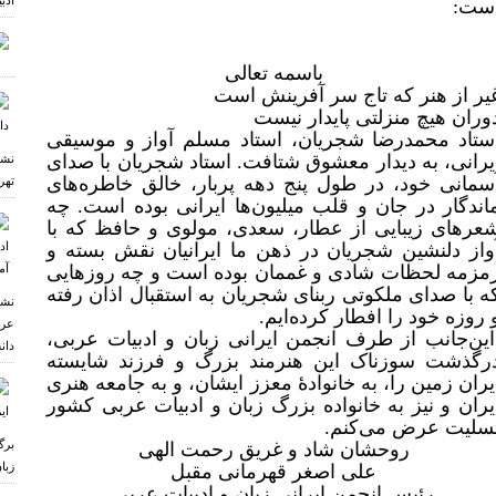
ادب
ست:
باسمه تعالی
یر از هنر که تاج سر آفرینش است
وران هیچ منزلتی پایدار نیست
ستاد محمدرضا شجریان، استاد مسلم آواز و موسیقی
یرانی، به دیدار معشوق شتافت. استاد شجریان با صدای
نشس
سمانی خود، در طول پنج دهه پربار، خالق خاطره‌های
تهر
اندگار در جان و قلب میلیون‌ها ایرانی بوده است. چه
عرهای زیبایی از عطار، سعدی، مولوی و حافظ که با
واز دلنشین شجریان در ذهن ما ایرانیان نقش بسته و
مزمه لحظات شادی و غممان بوده است و چه روز‌هایی
ه با صدای ملکوتی ربنای شجریان به استقبال اذان رفته
نشس
 روزه خود را افطار کرده‌ایم.
عرب
ین‌جانب از طرف انجمن ایرانی زبان و ادبیات عربی،
دان
رگذشت سوزناک این هنرمند بزرگ و فرزند شایسته
یران زمین را، به خانوادۀ معزز ایشان، و به جامعه هنری
یران و نیز به خانواده بزرگ زبان و ادبیات عربی کشور
سلیت عرض می‌کنم.
برگ
روحشان شاد و غریق رحمت الهی
زبا
علی اصغر قهرمانی مقبل
رئیس انجمن ایرانی زبان و ادبیات عربی