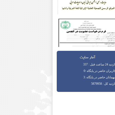
آمار سایت
دید 24 ساعت قبل : 337
اربران حاضر در پایگاه :0
همانان حاضر در پایگاه :3
زدید کل : 5879958