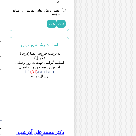
آن
تغییر روش های تدریس و منابع
درسی
اساتید رشته ی عربی
به ترتیب حروف الفبا (درحال
تکمیل)
اساتید گرامی جهت به روز رسانی
آخرین رزومه خود را به ایمیل
info
(AT)
arabiciran.ir
ارسال نمایند.
ن
ن
آ
چ
دکتر محمد علی آذرشب
ع
دکتر قیس آل قیس