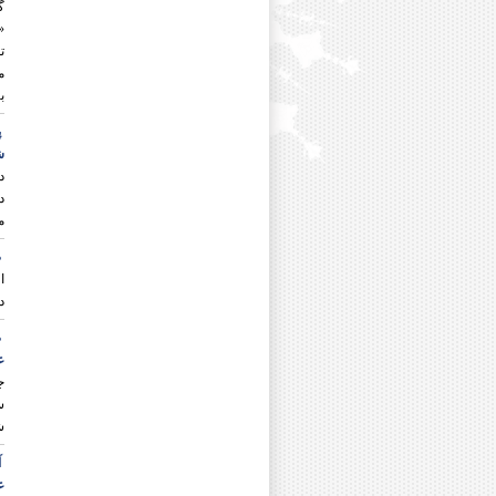
گ
دکتر محمود شکیب انصاری
«
دکتر حسین شمس آبادی
ت
دکتر اعظم شمس الدینی فرد
دکتر محمود شهبازی
ب
دکتر پیمان صالحی
دکتر حامد صدقی
پ
دکتر علی صیادانی
ش
دکتر روح الله صیادی نژاد
د
دکتر علی ضیغمی
د
دکتر جمال طالبی قره قشلاقی
م
دکتر عدنان طهماسبی
دکتر شاکر عامری
ص
دکتر زینت عرفت پور
دکتر صادق عسکری
د
دکتر مجتبی عمرانی پور
دکتر محمد غفوری فر
ص
دکتر جواد غلامعلی زاده
ع
دکتر علی اکبر فراتی
ج
دکتر محمد حسن فوادیان
دکتر محمد فاضلی
ش
دکتر صادق فتحی دهکردی
دکتر عبدالحسین فقهی
آ
دکتر سید اسماعیل قاسمی موس
ع