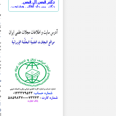
ع
دکتر مهرداد آقائی هشتجین
«
دکتر حسین ابویسانی
ب
دکتر علی اکبر احمدی چناری
دکتر احسان اسماعیلی طاهری
ب
دکتر سجاد اسماعیلی
ک
دکتر علی اسودی
م
دکتر بهنوش اصغری
گ
دکتر جواد اصغری
ب
دکتر محمد جعفر اصغری
ر
دکتر علی افضلی
ب
دکتر عباس اقبالی
ن
دکتر ابوالحسن امین مقدسی
ن
مرحوم دکتر سید امیر محمود انوا
ی
ج
دکتر امید ایزانلو
دکتر جمشید باقرزاده
گ
دکتر رسول بلاوی
در
دکتر خلیل پروینی
م
دکتر یدالله پشابادی
دکتر هدایت الله تقی زاده
د
دکتر محمدحسن تقیه
دکتر مریم جلائی
آ
دکتر علی اصغر حبیبی
(
مرحوم دکتر فیروز حریرچی
آ