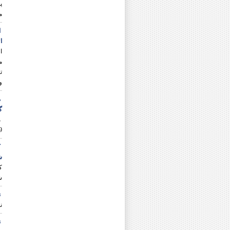
پ
دکتر علی نجفی ایوکی
م
دکتر على نظری
دکتر هادی نظری منظم
ا
دکتر فاروق نعمتی
ا
دکتر معصومه نعمتی قزوینی
ا
مرحوم دکتر محمد نگارش
م
دکتر علی اکبر نورسیده
ت
دکتر شهریار نیازی
و
گ
م
19شهریور ماه 1397 د
ک
ش
ک
ش
ن
ن
ن