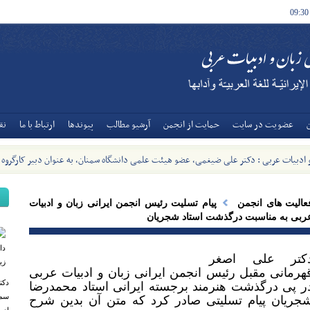
09:30
عضويت در سايت
حمايت از انجمن
آرشيو مطالب
پیوندها
ارتباط با ما
نق
و ادبیات عربی : دکتر علی ضیغمی، عضو هیئت علمی دانشگاه سمنان، به عنوان دبیر کارگروه
ات عربی وزارت منصوب شد - [1405/5/8]
عالیت های انجمن
پیام تسلیت رئیس انجمن ایرانی زبان و ادبیات
ربی به مناسبت درگذشت استاد شجریان
کتر علی اصغر
هرمانی مقبل رئیس انجمن ایرانی زبان و ادبیات عربی
دکت
ر پی درگذشت هنرمند برجسته ایرانی استاد محمدرضا
سمن
جریان پیام تسلیتی صادر کرد که متن آن بدین شرح