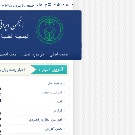
|
|
|
|
جمعه 16 مرداد 1405
|
صفحه اصلی
در مورد انجمن
مجله انجمن
اخبار رشته زبان 
تخصصی زبان و ادبی
صفحه اصلی
ف
آشنایی با انجمن
ع
اخبار
گزارش
د
ق
امور بین الملل و راهبردی
د
بخش آموزش
ش