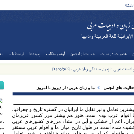
02:28
عضويت در سايت
حمايت از انجمن
آرشيو مطالب
پیوندها
ارتباط با ما
نق
دبیات عربی : آزمون بسندگی زبان عربی - [1405/5/6]
عالیت های انجمن
ما و زبان عربی: از دیروز تا امروز
یشترین تعامل و نیز تقابل ما ایرانیان در گستره تاریخ و جغرافیا،
ا اقوام عرب بوده است، هنوز هم بیشتر مرز کشور عزیزمان
یران، اعم از خشکی و آبی در امتداد مرزهای کشورهای عربی
دکت
شیده شده است. در طول تاریخ میان ما و اقوام عربیِ مستقر
سمن
ر منطقه‌ای که امروز به خاور میانه شناخته می‌شود، تعامل