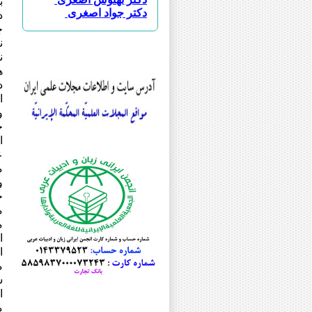
ب
دکتر جواد اصغری
د
دکتر محمد جعفر اصغری
چ
دکتر علی افضلی
ن
دکتر عباس اقبالی
ن
دکتر ابوالحسن امین مقدسی
ه
مرحوم دکتر سید امیر محمود انوا
د
دکتر امید ایزانلو
دکتر جمشید باقرزاده
ا
دکتر رسول بلاوی
و
دکتر خلیل پروینی
دکتر یدالله پشابادی
ا
دکتر هدایت الله تقی زاده
ع
دکتر محمدحسن تقیه
م
دکتر مریم جلائی
و
دکتر علی اصغر حبیبی
خ
مرحوم دکتر فیروز حریرچی
م
دکتر عبدالله حسینی
م
دکتر علی رضا حسینی
ا
دکتر محمود حیدری
ا
دکتر أحمدرضا حیدریان شهری
م
دکتر محمد خاقانی
ش
دکتر انسیه خزعلی
ا
دکتر محمود خورسندی
م
دکتر محمد دزفولی