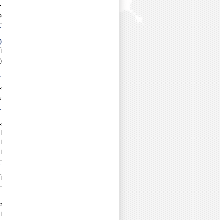
دکتر شهریار نیازی
د
آ
(
آ
(
ت
پ
ز
آ
ب
ا
آ
آ
ن
ت
ا