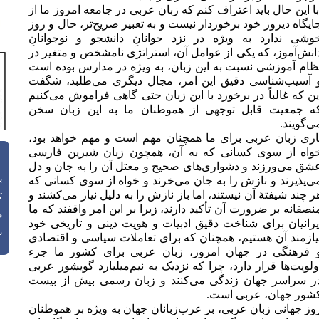
ا این حال باید اعتراف کنم که زبان عربی در جامعه امروز ما از
ایگاه دیروز خود برخوردار نیست و به تعبیر صریح‌تر، حال و روز
وشی ندارد به ویژه در نزد جوانانِ دانشجو و نوجوانانِ
انش‌آموز، که یکی از عوامل آن، استراتژی نامشخص و متغیر در
ظام آموزشی نسبت به این زبان، به ویژه در مدارس بوده است
 آسیب‌شناسی دقیق این امر، مجال دیگری می‌طلبد، شگفت
ین که غالباً در برخورد با این زبان حتی گاهی فراموش می‌کنیم
ه جمعیت قابل توجهی از هموطنان ما به این زبان سخن
ی‌گویند.
اری زبان عربی برای ما همچنان مهم است و مهم خواهد بود،
واه از سوی کسانی که به آن، همچون زبان شیرین فارسی
شق می‌ورزند و دشواری‌های صحیح و معتل آن را به جان و دل
باز
ی‌پذیرند و نازش را به جان می‌خرند و خواه از سوی کسانی که
ر چند شیفتۀ آن نیستند، اما باز نازش را به دلیل نیاز می‌کشند و
ک
نصفانه بر ضرورت آن تأکید دارند، زیرا بر این امر واقفند که ما
م
یرانیان برای شناخت دقیق ادبیات و هویت دینی و تاریخی خود
با
یازمند آن هستیم، همچنان که برای تعاملات سیاسی و اقتصادی
 فرهنگی در جهان امروز، زبان عربی برای کشور ما جزء
ولویت‌ها قرار دارد، چرا که نزدیک به نیم‌میلیارد گویشور عربی
ر سراسر جهان زندگی می‌کنند و زبان رسمی بیش از بیست
شور جهان، عربی است.
وز جهانی زبان عربی، بر عرب‌زبانان جهان به ویژه بر هموطنان