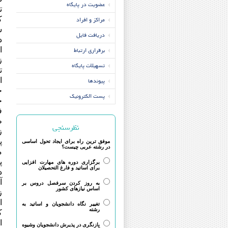
عضویت در پایگاه
ت
مراکز و افراد
ک
س
دریافت فایل
د
برقراری ارتباط
ا
ز
تسهیلات پایگاه
ت
پیوندها
ا
ج
پست الکترونیک
ح
ف
ط
نظرسنجی
ز
پ
موفق ترین راه برای ایجاد تحول اساسی
در رشته عربی چیست؟
م
پ
برگزاری دوره های مهارت افزایی
برای اساتید و فارغ التحصیلان
د
آ
به روز کردن سرفصل دروس بر
اساس نیازهای کشور
ز
ا
تغییر نگاه دانشجویان و اساتید به
رشته
ک
ا
بازنگری در پذیرش دانشجویان وشیوه