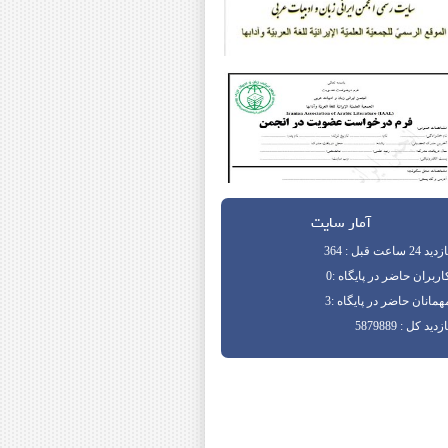
آمار سایت
دید 24 ساعت قبل : 364
اربران حاضر در پایگاه :0
همانان حاضر در پایگاه :3
زدید کل : 5879889