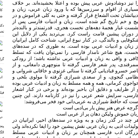
ا نیز دوشادوش عربی پیش بوده و اعتلا بخشیده‌اند. بر خلاف
سیاری از اقوام و سرزمین‌ها که با ورود زبان عربی، زبان و
دبیاتشان تحت الشعاع قرار گرفته و حتی به کلی فراموش و در
یچ و خم تاریخ گم شده است، زبان و ادبیات فارسی پس از
دکت
شست غبار هجمۀ دهه‌های نخست هجری، قدرتمندتر و بالنده‌تر
تخص
ز دوران پیشین قامت راست کرد. بی‌تردید یکی از دلایل این
کوفایی و بالندگی، در کنار نبوغ ایرانی، شناخت کامل ایرانیان
ز زبان و ادبیات عربی بوده است. به طوری که در سده‌های
خست، هیچ شاعر نامدار فارسی را نمی‌توان یافت که تسلط
افی و وافی به زبان و ادبیات عربی نداشته باشد؛ از رودکی
گرا
مرقندی، پدر شعر فارسی گرفته تا منوچهری دامغانی، و از
اصر خسرو قبادیانی گرفته تا سنائی غزنوی و خاقانی شروانی و
ظامی گنجوی، و از سعدی شیرازی گرفته تا مولوی بلخی و
واجوی کرمانی، همه و همه مسلط به زبان و ادبیات عربی بوده
نشس
 از ظرایف و دقایق آن باخبر بوده‌اند و برخی در کنار اشعار
فیل
ارسی، سرایش شعر عربی را نیز در کارنامه دارند. این چنین
ست که حافظ شیرازی به عربی‌دانی خود فخر می‌فروشد:
گرچه عرض هنر پیش یار بی‌ادبی است
بان خموش ولیکن دهان پر از عربی است
ر چند در گذر زمان و به ویژه در سده‌های اخیر، ایرانیان در
ولیدات ادبی به زبان عربی نقش پیشین خود را ایفا نکرده‌اند ولی
پنج
زرگان ادب فارسی همچنان بر زبان و ادبیات عربی مسلط
الگ