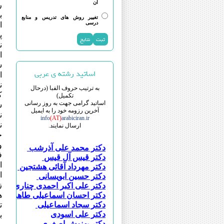
آن
ر
ب
تغییر روش های تدریس و منابع
درسی
ا
پ
ن
ا
ش
اساتید رشته ی عربی
ا
ن
به ترتیب حروف الفبا (درحال
ک
تکمیل)
اساتید گرامی جهت به روز رسانی
س
آخرین رزومه خود را به ایمیل
ن
info
(AT)
arabiciran.ir
ن
ارسال نمایند.
خ
دکتر محمد علی آذرشب
و
دکتر قیس آل قیس
ف
دکتر مهرداد آقائی هشتجین
ا
دکتر حسین ابویسانی
ا
دکتر علی اکبر احمدی چناری
ز
دکتر احسان اسماعیلی طاهری
ه
دکتر سجاد اسماعیلی
ت
دکتر علی اسودی
ب
دکتر بهنوش اصغری