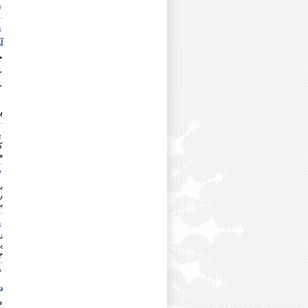
ن
دکتر سید مهدی مسبوق
دکتر بتول مشکین فام
ن
دکتر یحیی معروف
آ
دکتر امیر مقدم متقی
چ
دکتر عزت ملا ابراهیمی
ع
دکتر علی اکبر ملایی
ع
دکتر سید رضا موسوی
«
دکتر محمد موسوی بفرویی
ب
دکتر فرامرز میرزایی
دکتر سید محمود میرزایی الحسین
ب
دکتر علیرضا میرزامحمد
ک
دکتر سید فضل الله میرقادری
م
دکتر ریحانه میرلوحی
گ
دکتر سید علی میرلوحی فلاورجان
ب
دکتر هومن ناظمیان
ر
دکتر ابراهیم نامداری
ب
دکتر علی نجفی ایوکی
ن
دکتر على نظری
ن
دکتر هادی نظری منظم
ی
ج
دکتر فاروق نعمتی
دکتر معصومه نعمتی قزوینی
گ
مرحوم دکتر محمد نگارش
در
دکتر علی اکبر نورسیده
م