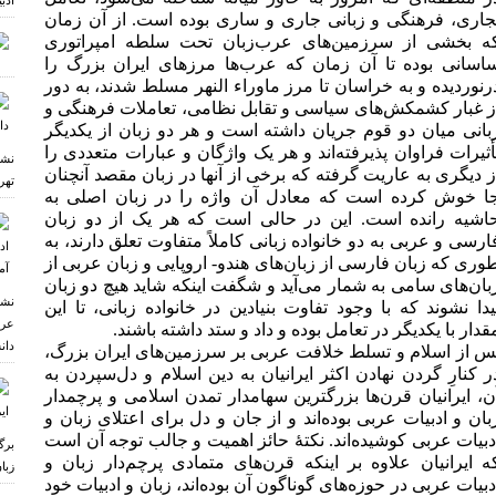
ادب
جاری، فرهنگی و زبانی جاری و ساری بوده است. از آن زمان
ه بخشی از سرزمین‌های عرب‌زبان تحت سلطه امپراتوری
اسانی بوده تا آن زمان که عرب‌ها مرزهای ایران بزرگ را
رنوردیده و به خراسان تا مرز ماوراء النهر مسلط شدند، به دور
ز غبار کشمکش‌های سیاسی و تقابل نظامی، تعاملات فرهنگی و
بانی میان دو قوم جریان داشته است و هر دو زبان از یکدیگر
أثیرات فراوان پذیرفته‌اند و هر یک واژگان و عبارات متعددی را
نشس
ز دیگری به عاریت گرفته که برخی از آنها در زبان مقصد آنچنان
تهر
ا خوش کرده است که معادل آن واژه را در زبان اصلی به
اشیه رانده است. این در حالی است که هر یک از دو زبان
ارسی و عربی به دو خانواده زبانی کاملاً متفاوت تعلق دارند، به
وری که زبان فارسی از زبان‌های هندو- اروپایی و زبان عربی از
بان‌های سامی به شمار می‌آید و شگفت اینکه شاید هیچ دو زبان
نشس
یدا نشوند که با وجود تفاوت بنیادین در خانواده زبانی، تا این
عرب
قدار با یکدیگر در تعامل بوده و داد و ستد داشته باشند.
دان
س از اسلام و تسلط خلافت عربی بر سرزمین‌های ایران بزرگ،
ر کنارِ گردن نهادن اکثر ایرانیان به دین اسلام و دل‌سپردن به
ن، ایرانیان قرن‌ها بزرگترین سهامدار تمدن اسلامی و پرچمدار
بان و ادبیات عربی بوده‌اند و از جان و دل برای اعتلای زبان و
دبیات عربی کوشیده‌اند. نکتۀ حائز اهمیت و جالب توجه آن است
برگ
ه ایرانیان علاوه بر اینکه قرن‌های متمادی پرچم‌دار زبان و
زبا
دبیات عربی در حوزه‌های گوناگون آن بوده‌اند، زبان و ادبیات خود