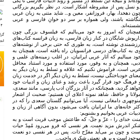
وده‌اند و نتیجه این تسلط در مسیر و روند ادبیات فارسی تا یکی
کشو
و نسل پس از مشروطه آشکار است. در نظر بگیریم بزرگانی
ون دهخدا، بهار، فروزانفر، معین و... شاید متنی به زبان عربی
نگاشته باشند، ولی همواره بر سر دو خوانِ فارسی و عربی
شسته‌اند.
مچنان که امروز به خود می‌بالیم که فیلسوف بزرگی چون
ر
گزا
اریوش شایگان در کنار زبان فارسی، به زبان فرانسه کتاب‌های
انجم
رزشمندی نوشته است، به طوری که حتی برخی از نوشته‌های
ی به کتاب‌های درسی فرانسویان راه یافته است، همچنان به
خود می‎بالیم که آثار عربی ایرانیان، در اغلب زمینه‌های علمی و
دبی، همچنان و به وفور، مورد استفاده و مورد استناد محافل
ربی است. فراموش نکنیم که علاقه و تسلط به زبان دیگر به
عنای خودباختگی نیست، تسلط به زبان دیگر اگر در خدمت زبان
 فرهنگ خود قرار گیرد باعث رشد و غنای زبان و ادبیات خود
واهد گردید، همچنانکه در آثار بزرگان ادب پارسی، مانند سعدی،
ولانا و حافظ، شاهد نمونه اعلای آن هستیم؛ صحبت از اشعار
نوچهری دامغانی نیست، آیا می‌توانیم گلستان سعدی را که در
کثر خانه‌های ما ایرانیان یافت می‌شود، بدون آگاهی از زبان و
دبیات عربی بخوانیم و بشنویم:
نت خدای را - عزّ و جلّ- که طاعتش موجب قربت است و به
کر اندرش مزید نعمت. هر نفسی که فرو می‌رود مُمِدّ حیات
ست و چون بر می‌آید مفرِّح ذات. پس در هر نفسی دو نعمت
وجود است و بر هر نعمتی شکری واجب...