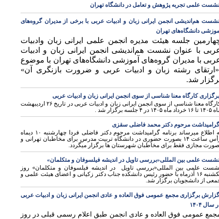
شست علمی تجربه پژوهش و تعامل در دانشگاه تهران
شست هم‌اندیشی انجمن ایرانی زبان و ادبیات عربی با برخی از مدیران گروه‌های
موزشی دانشگاه‌های تهران
هارمین جلسه هیئت مدیره انجمن علمی ایرانی زبان وادبیات
ربی با عنوان
نشست هم‌اندیشی انجمن ایرانی زبان و ادبیات
ربی با مدیران گروه‌های آموزشی دانشگاه‌های تهران
با
موضوع
ارتقای رشته زبان و ادبیات عربی و ضرورت بازنگری آن»
رگزار شد.
ی
رگزاری کارگاه معنا شناسی از سوی انجمن ایرانی زبان و ادبیات عربی
ارگاه معنا شناسی از سوی انجمن ایرانی زبان و ادبیات عربی در تاریخ
۲۶
اردیبهشت
اه
۱۴۰۵
تا
۱۶
خرداد ماه
۱۴۰۵
در
۴
جلسه برگزار شد
.
رامیداشت مرحوم دکتر محمد فاضلی سقزی
ی
ه اطلاع میرساند برنامه گرامیداشت مرحوم دکتر فاضلی فردا چهارشنبه
۱۰
دیماه
أس ساعت
۱۴
بصورت حضوری در دانشگاه تربیت مدرس برای مخاطبان تهرانی و
صورت مجازی فقط برای مخاطبان شهرستان ها برگزار میگردد.
شست علمی بين المللى«بررسى تاویل در انديشه فیلسوفان و متکلمان»
شست علمی بین المللى«بررسى تاویل در اندیشه فیلسوفان و متکلمان» روز
کشنبه
۱۶
آذرماه با حضور رئیس دانشکده جناب دکتر زکیانى و اعضای هیئت علمی و
معی از دانشجویان برگزار شد
.
زارش برگزاری مجمع عمومی فوق العاده و عادی انجمن ایرانی زبان و ادبیات عربی
 سال ۱۴۰۴
جمع عمومی فوق العاده و عادی انجمن طبق اعلام رسمی قبلی در روز