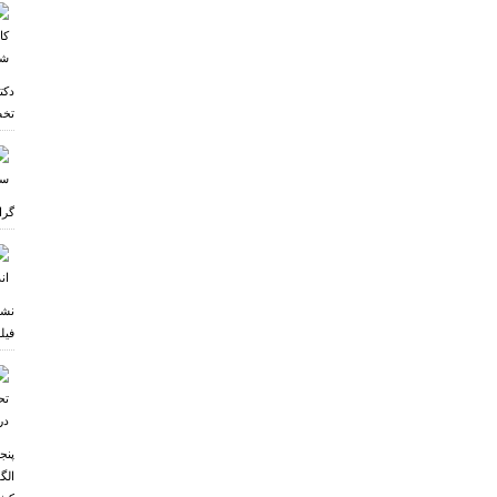
دکت
تخص
گرا
نشس
ر
فیل
پنج
الگ