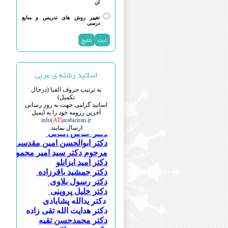
آن
دکتر محمد علی آذرشب
تغییر روش های تدریس و منابع
دکتر قیس آل قیس
درسی
دکتر مهرداد آقائی هشتجین
دکتر حسین ابویسانی
دکتر علی اکبر احمدی چناری
دکتر احسان اسماعیلی طاهری
اساتید رشته ی عربی
دکتر سجاد اسماعیلی
دکتر علی اسودی
به ترتیب حروف الفبا (درحال
دکتر بهنوش اصغری
تکمیل)
دکتر جواد اصغری
اساتید گرامی جهت به روز رسانی
دکتر محمد جعفر اصغری
آخرین رزومه خود را به ایمیل
info
(AT)
arabiciran.ir
دکتر علی افضلی
ارسال نمایند.
دکتر عباس اقبالی
دکتر ابوالحسن امین مقدسی
مرحوم دکتر سید امیر محمود انوا
دکتر امید ایزانلو
دکتر جمشید باقرزاده
دکتر رسول بلاوی
دکتر خلیل پروینی
دکتر یدالله پشابادی
دکتر هدایت الله تقی زاده
دکتر محمدحسن تقیه
دکتر مریم جلائی