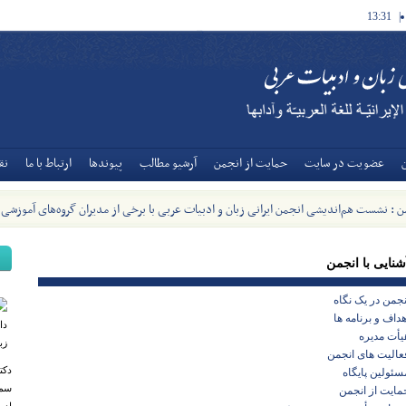
13:31
|
عضويت در سايت
حمايت از انجمن
آرشيو مطالب
پیوندها
ارتباط با ما
نق
 : نشست هم‌اندیشی انجمن ایرانی زبان و ادبیات عربی با برخی از مدیران گروه‌های آموزشی
1405]
شنایی با انجمن
نجمن در یک نگاه
هداف و برنامه ها
یأت مدیره
عالیت های انجمن
دکت
سئولین پایگاه
سمن
مایت از انجمن