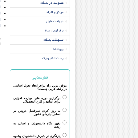
ا
عضویت در پایگاه
ا
مراکز و افراد
ا
ا
دریافت فایل
ا
برقراری ارتباط
ب
ب
تسهیلات پایگاه
ا
پیوندها
پست الکترونیک
نظرسنجی
موفق ترین راه برای ایجاد تحول اساسی
در رشته عربی چیست؟
برگزاری دوره های مهارت افزایی
برای اساتید و فارغ التحصیلان
به روز کردن سرفصل دروس بر
اساس نیازهای کشور
تغییر نگاه دانشجویان و اساتید به
رشته
بازنگری در پذیرش دانشجویان وشیوه