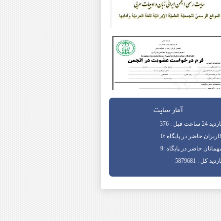
آمار سایت
دید 24 ساعت قبل : 376
اربران حاضر در پایگاه :0
همانان حاضر در پایگاه :9
زدید کل : 5879681