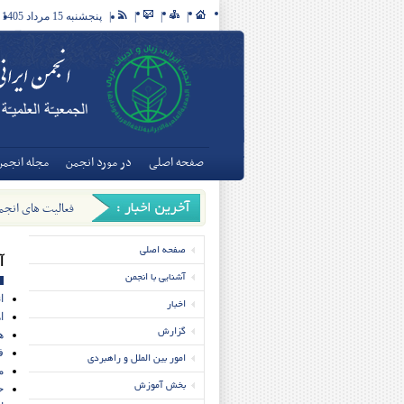
|
|
|
|
پنجشنبه 15 مرداد 1405
صفحه اصلی
در مورد انجمن
مجله انجمن
فعالیت های انجمن
دانشگاه‌های تهران - [/3/21
صفحه اصلی
آ
آشنایی با انجمن
ا
اخبار
ا
گزارش
ه
ف
امور بین الملل و راهبردی
م
بخش آموزش
ح