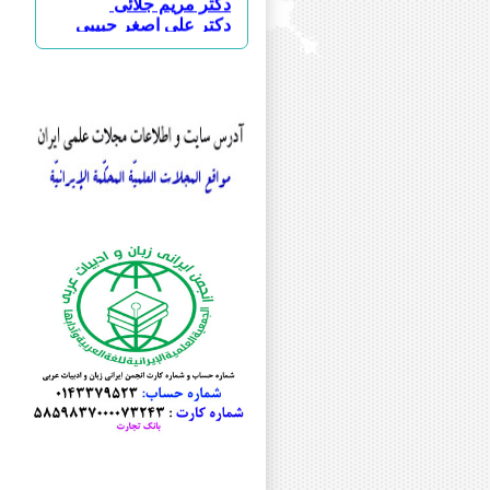
دکتر علی اصغر حبیبی
مرحوم دکتر فیروز حریرچی
دکتر عبدالله حسینی
دکتر علی رضا حسینی
دکتر محمود حیدری
دکتر أحمدرضا حیدریان شهری
دکتر محمد خاقانی
دکتر انسیه خزعلی
دکتر محمود خورسندی
دکتر محمد دزفولی
دکتر نجمه رجایی
دکتر رقیه رستم پور
دکتر امیرحسین رسول نیا
دکتر حجت رسولی
دکتر ابوالفضل رضایی
دکتر رمضان رضایی
دکتر غلامعباس رضایی
دکتر یدالله رفیعی
دکتر کبری روشنفکر
دکتر عیسی زارع درنیانی
دکتر سید ابوالفضل سجادی
دکتر علی سلیمی
دکتر صابره سیاوشی